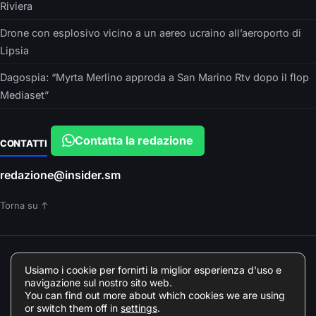
Riviera
Drone con esplosivo vicino a un aereo ucraino all’aeroporto di
Lipsia
Dagospia: “Myrta Merlino approda a San Marino Rtv dopo il flop
Mediaset”
Contatta la redazione
CONTATTI
redazione@insider.sm
Torna su ↑
È UN PRODOTTO EDITORIALE DI
Usiamo i cookie per fornirti la miglior esperienza d'uso e
Insider srls – VIA ARGONNE, 10 – PARMA
navigazione sul nostro sito web.
Direttore responsabile: Francesca Devincenzi
You can find out more about which cookies we are using
Giornalista professionista Odg Emilia Romagna elenco professionisti
or switch them off in
settings
.