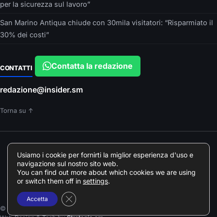
per la sicurezza sul lavoro”
San Marino Antiqua chiude con 30mila visitatori: “Risparmiato il
30% dei costi”
Contatta la redazione
CONTATTI
redazione@insider.sm
Torna su ↑
È UN PRODOTTO EDITORIALE DI
Usiamo i cookie per fornirti la miglior esperienza d'uso e
Insider srls – VIA ARGONNE, 10 – PARMA
navigazione sul nostro sito web.
Direttore responsabile: Francesca Devincenzi
You can find out more about which cookies we are using
Giornalista professionista Odg Emilia Romagna elenco professionisti
or switch them off in
settings
.
078018
Close GDPR Cookie Banner
Accetta
© 2026 Insider.sm · Tutti i diritti riservati