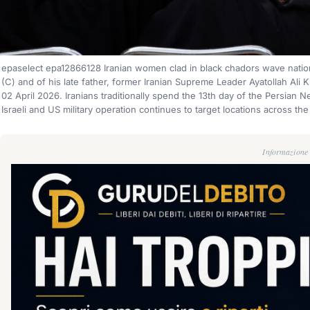
epaselect epa12866128 Iranian women clad in black chadors wave natio
(C) and of his late father, former Iranian Supreme Leader Ayatollah Ali K
02 April 2026. Iranians traditionally spend the 13th day of the Persian 
Israeli and US military operation continues to target locations acros
Informazione g