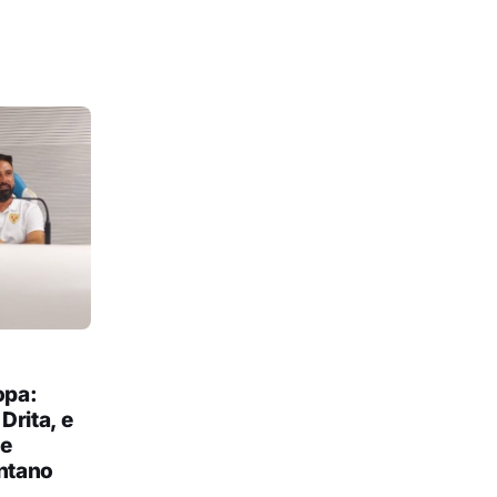
ropa:
 Drita, e
se
ontano