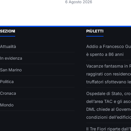
6 Agosto 2026
SEZIONI
PIÙ LETTI
Attualità
Addio a Francesco Gucc
è spento a 86 anni
In evidenza
Vacanze fantasma in Riv
San Marino
raggirati con residence
Politica
truffatori sfottevano l
Cronaca
Ospedale di Stato, crol
dell’area TAC e gli as
Mondo
DML chiede al Governo 
condizioni dell’edifici
Il Tre Fiori riparte dal