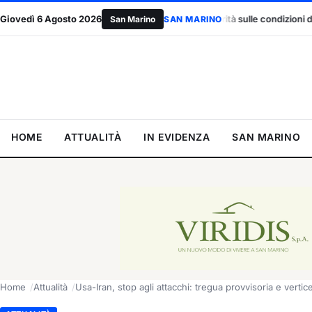
chiede al Governo la verità sulle condizioni dell’edificio
Giovedì 6 Agosto 2026
Il Tre Fi
San Marino
SAN MARINO
HOME
ATTUALITÀ
IN EVIDENZA
SAN MARINO
Home
Attualità
Usa-Iran, stop agli attacchi: tregua provvisoria e verti