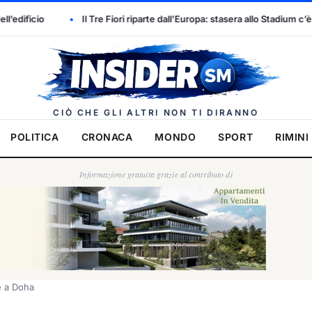
ori riparte dall’Europa: stasera allo Stadium c’è il Drita, e stavolta il sogn
Insider.
CIÒ CHE GLI ALTRI NON TI DIRANNO
POLITICA
CRONACA
MONDO
SPORT
RIMINI
Informazione gratuita grazie al contributo di
ce a Doha