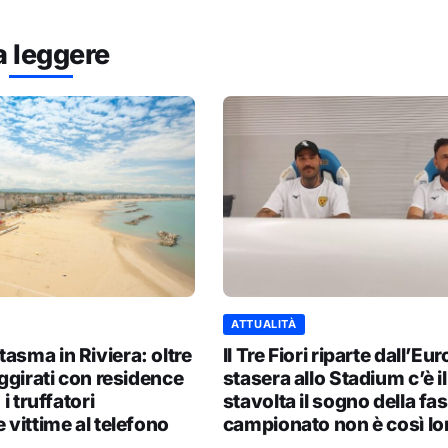
a leggere
ATTUALITÀ
asma in Riviera: oltre
Il Tre Fiori riparte dall’Eu
aggirati con residence
stasera allo Stadium c’è il
 i truffatori
stavolta il sogno della fa
 vittime al telefono
campionato non è così l