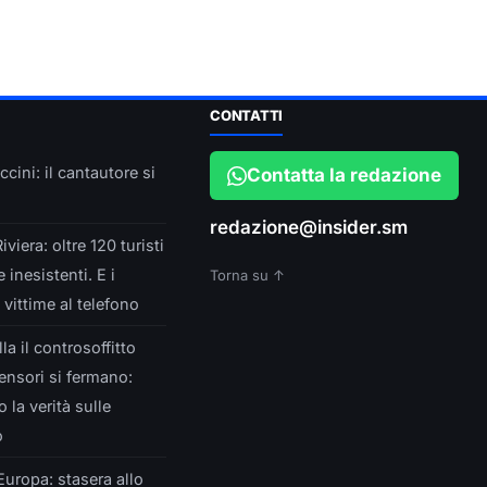
CONTATTI
ini: il cantautore si
Contatta la redazione
redazione@insider.sm
iera: oltre 120 turisti
 inesistenti. E i
Torna su ↑
e vittime al telefono
la il controsoffitto
censori si fermano:
la verità sulle
o
l’Europa: stasera allo