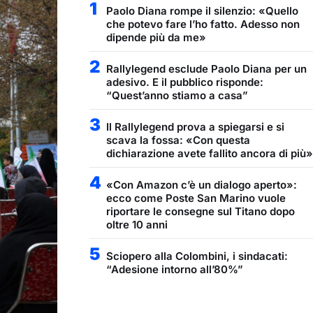
1
Paolo Diana rompe il silenzio: «Quello
che potevo fare l’ho fatto. Adesso non
dipende più da me»
2
Rallylegend esclude Paolo Diana per un
adesivo. E il pubblico risponde:
“Quest’anno stiamo a casa”
3
Il Rallylegend prova a spiegarsi e si
scava la fossa: «Con questa
dichiarazione avete fallito ancora di più»
4
«Con Amazon c’è un dialogo aperto»:
ecco come Poste San Marino vuole
riportare le consegne sul Titano dopo
oltre 10 anni
5
Sciopero alla Colombini, i sindacati:
“Adesione intorno all’80%”