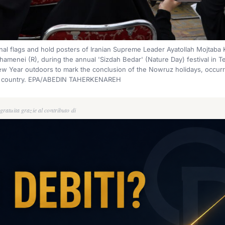
nal flags and hold posters of Iranian Supreme Leader Ayatollah Mojtaba
hamenei (R), during the annual 'Sizdah Bedar' (Nature Day) festival in Te
New Year outdoors to mark the conclusion of the Nowruz holidays, occurri
s the country. EPA/ABEDIN TAHERKENAREH
ratuita grazie al contributo di