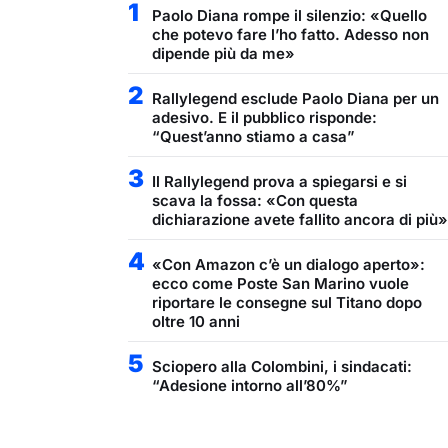
1
Paolo Diana rompe il silenzio: «Quello
che potevo fare l’ho fatto. Adesso non
dipende più da me»
2
Rallylegend esclude Paolo Diana per un
adesivo. E il pubblico risponde:
“Quest’anno stiamo a casa”
3
Il Rallylegend prova a spiegarsi e si
scava la fossa: «Con questa
dichiarazione avete fallito ancora di più»
4
«Con Amazon c’è un dialogo aperto»:
ecco come Poste San Marino vuole
riportare le consegne sul Titano dopo
oltre 10 anni
5
Sciopero alla Colombini, i sindacati:
“Adesione intorno all’80%”