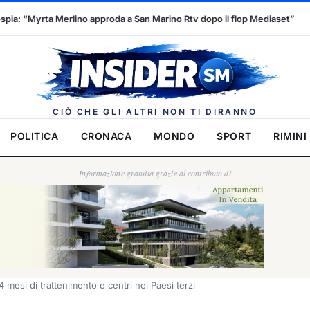
da a San Marino Rtv dopo il flop Mediaset”
Congedo di maternità,
Insider.
CIÒ CHE GLI ALTRI NON TI DIRANNO
POLITICA
CRONACA
MONDO
SPORT
RIMINI
Informazione gratuita grazie al contributo di
 24 mesi di trattenimento e centri nei Paesi terzi