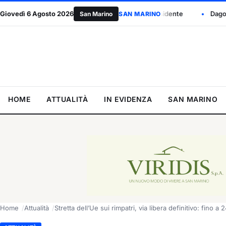
an Nicola Berti eletto presidente
Giovedì 6 Agosto 2026
Dagospia: “Myrta Merlino appro
San Marino
SAN MARINO
HOME
ATTUALITÀ
IN EVIDENZA
SAN MARINO
Home
Attualità
Stretta dell’Ue sui rimpatri, via libera definitivo: fino a