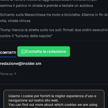
semina il panico in strada e prende a testate un autobus
Schianto sulla Marecchiese tra moto e bicicletta: 43enne in fin di
vita, strada chiusa
Trump rilancia la stretta sullo ius soli: firmati due ordini esecutivi
contro il “turismo delle nascite”
Contatta la redazione
CONTATTI
redazione@insider.sm
Torna su ↑
È UN PRODOTTO EDITORIALE DI
Usiamo i cookie per fornirti la miglior esperienza d'uso e
Insider srls – VIA ARGONNE, 10 – PARMA
navigazione sul nostro sito web.
Direttore responsabile: Francesca Devincenzi
You can find out more about which cookies we are using
Giornalista professionista Odg Emilia Romagna elenco professionisti