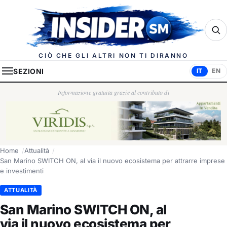
Insider.sm
CIÒ CHE GLI ALTRI NON TI DIRANNO
SEZIONI
IT
EN
Informazione gratuita grazie al contributo di
Home
Attualità
San Marino SWITCH ON, al via il nuovo ecosistema per attrarre imprese
e investimenti
ATTUALITÀ
San Marino SWITCH ON, al
via il nuovo ecosistema per