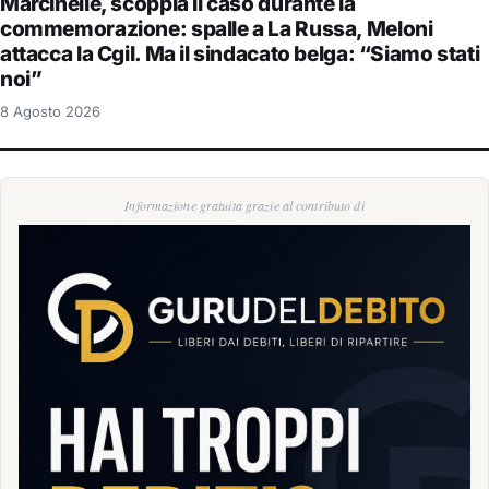
Marcinelle, scoppia il caso durante la
commemorazione: spalle a La Russa, Meloni
attacca la Cgil. Ma il sindacato belga: “Siamo stati
noi”
8 Agosto 2026
Informazione gratuita grazie al contributo di