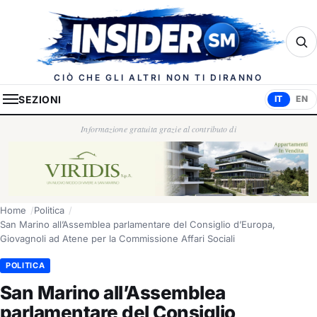
Insider.sm
CIÒ CHE GLI ALTRI NON TI DIRANNO
SEZIONI
IT
EN
Informazione gratuita grazie al contributo di
Home
Politica
San Marino all’Assemblea parlamentare del Consiglio d’Europa,
Giovagnoli ad Atene per la Commissione Affari Sociali
POLITICA
San Marino all’Assemblea
parlamentare del Consiglio