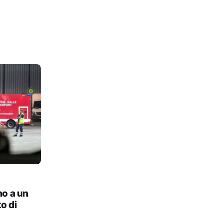
no a un
o di