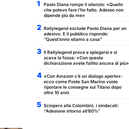
1
Paolo Diana rompe il silenzio: «Quello
che potevo fare l’ho fatto. Adesso non
dipende più da me»
2
Rallylegend esclude Paolo Diana per un
adesivo. E il pubblico risponde:
“Quest’anno stiamo a casa”
3
Il Rallylegend prova a spiegarsi e si
scava la fossa: «Con questa
dichiarazione avete fallito ancora di più»
4
«Con Amazon c’è un dialogo aperto»:
ecco come Poste San Marino vuole
riportare le consegne sul Titano dopo
oltre 10 anni
5
Sciopero alla Colombini, i sindacati:
“Adesione intorno all’80%”