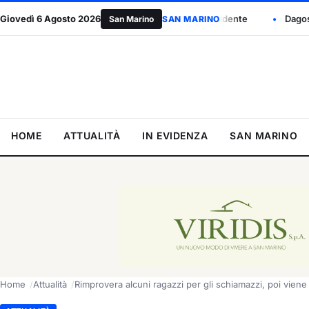
n Nicola Berti eletto presidente
Giovedì 6 Agosto 2026
Dagospia: “Myrta Merlino approd
San Marino
SAN MARINO
HOME
ATTUALITÀ
IN EVIDENZA
SAN MARINO
Home
Attualità
Rimprovera alcuni ragazzi per gli schiamazzi, poi viene