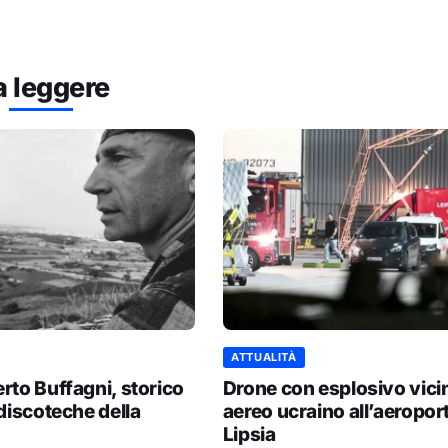
a leggere
ATTUALITÀ
rto Buffagni, storico
Drone con esplosivo vici
 discoteche della
aereo ucraino all’aeroport
Lipsia