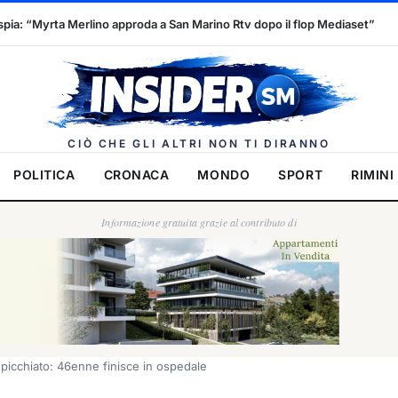
a a San Marino Rtv dopo il flop Mediaset”
Congedo di maternità,
Insider.
CIÒ CHE GLI ALTRI NON TI DIRANNO
POLITICA
CRONACA
MONDO
SPORT
RIMINI
Informazione gratuita grazie al contributo di
 picchiato: 46enne finisce in ospedale