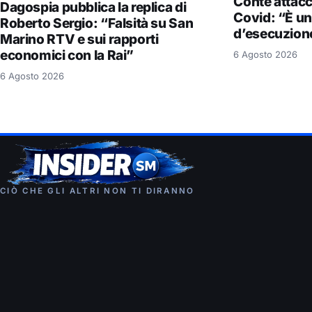
Conte attac
Dagospia pubblica la replica di
Covid: “È un
Roberto Sergio: “Falsità su San
d’esecuzion
Marino RTV e sui rapporti
economici con la Rai”
6 Agosto 2026
6 Agosto 2026
CIÒ CHE GLI ALTRI NON TI DIRANNO