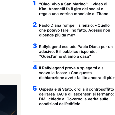
1
“Ciao, vivo a San Marino”: il video di
Kimi Antonelli fa il giro dei social e
regala una vetrina mondiale al Titano
2
Paolo Diana rompe il silenzio: «Quello
che potevo fare l’ho fatto. Adesso non
dipende più da me»
3
Rallylegend esclude Paolo Diana per un
adesivo. E il pubblico risponde:
“Quest’anno stiamo a casa”
4
Il Rallylegend prova a spiegarsi e si
scava la fossa: «Con questa
dichiarazione avete fallito ancora di più»
5
Ospedale di Stato, crolla il controsoffitto
dell’area TAC e gli ascensori si fermano:
DML chiede al Governo la verità sulle
condizioni dell’edificio