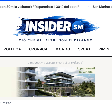
 “Risparmiato il 30% dei costi”
San Marino dichiara l’emergenza id
Insider.
CIÒ CHE GLI ALTRI NON TI DIRANNO
POLITICA
CRONACA
MONDO
SPORT
RIMINI
Informazione gratuita grazie al contributo di
icurezza