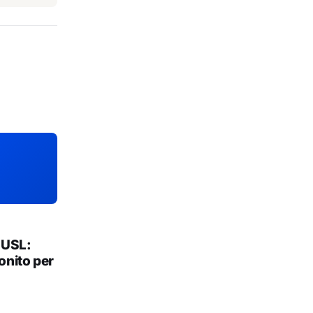
 USL:
onito per