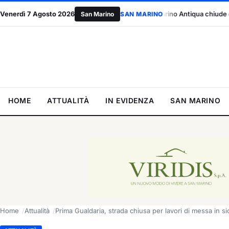
ezza sul lavoro”
Venerdì 7 Agosto 2026
San Marino Antiqua chiude con 30mila visitatori:
San Marino
SAN MARINO
HOME
ATTUALITÀ
IN EVIDENZA
SAN MARINO
Home
Attualità
Prima Gualdaria, strada chiusa per lavori di messa in s