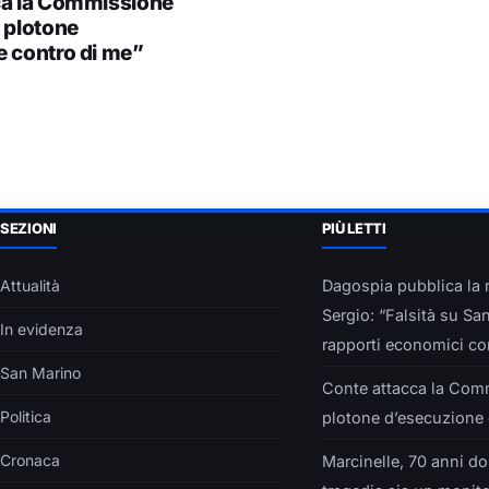
ca la Commissione
 plotone
e contro di me”
SEZIONI
PIÙ LETTI
Attualità
Dagospia pubblica la r
Sergio: “Falsità su Sa
In evidenza
rapporti economici con
San Marino
Conte attacca la Com
Politica
plotone d’esecuzione 
Cronaca
Marcinelle, 70 anni do