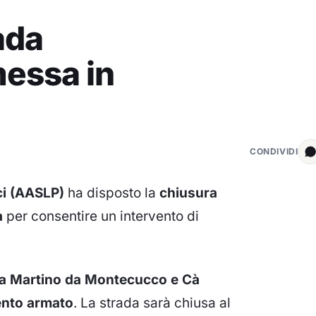
ada
messa in
CONDIVIDI
ci (AASLP)
ha disposto la
chiusura
a
per consentire un intervento di
ia Martino da Montecucco e Cà
ento armato
. La strada sarà chiusa al