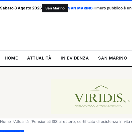
Sabato 8 Agosto 2026
Accordo UE, il primo numero pubblico è una bocciatura: due contrari p
San Marino
SAN MARINO
HOME
ATTUALITÀ
IN EVIDENZA
SAN MARINO
Home
Attualità
Pensionati ISS all’estero, certificato di esistenza in vita