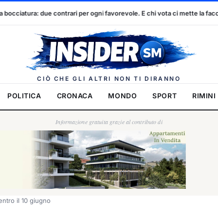
er ogni favorevole. E chi vota ci mette la faccia
Dennis Spircu e
Insider.
CIÒ CHE GLI ALTRI NON TI DIRANNO
POLITICA
CRONACA
MONDO
SPORT
RIMINI
Informazione gratuita grazie al contributo di
 entro il 10 giugno