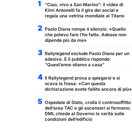
1
“Ciao, vivo a San Marino”: il video di
Kimi Antonelli fa il giro dei social e
regala una vetrina mondiale al Titano
2
Paolo Diana rompe il silenzio: «Quello
che potevo fare l’ho fatto. Adesso non
dipende più da me»
3
Rallylegend esclude Paolo Diana per un
adesivo. E il pubblico risponde:
“Quest’anno stiamo a casa”
4
Il Rallylegend prova a spiegarsi e si
scava la fossa: «Con questa
dichiarazione avete fallito ancora di più»
5
Ospedale di Stato, crolla il controsoffitto
dell’area TAC e gli ascensori si fermano:
DML chiede al Governo la verità sulle
condizioni dell’edificio