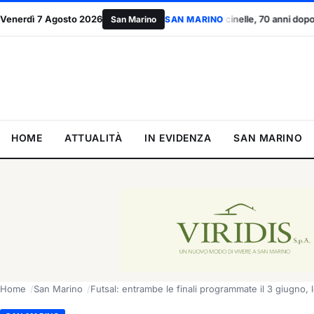
i sindacati
Venerdì 7 Agosto 2026
Marcinelle, 70 anni dopo: San Marino ricorda le vittime
San Marino
SAN MARINO
HOME
ATTUALITÀ
IN EVIDENZA
SAN MARINO
Home
San Marino
Futsal: entrambe le finali programmate il 3 giugno, 