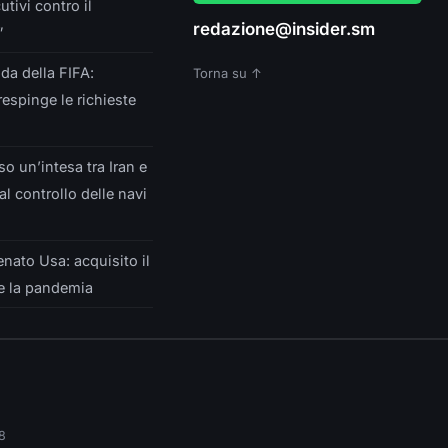
utivi contro il
redazione@insider.sm
”
ida della FIFA:
Torna su ↑
respinge le richieste
so un’intesa tra Iran e
l controllo delle navi
enato Usa: acquisito il
te la pandemia
8