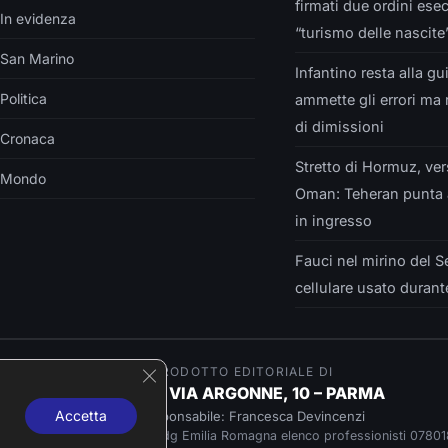
firmati due ordini esec
In evidenza
“turismo delle nascite
San Marino
Infantino resta alla gu
Politica
ammette gli errori ma 
di dimissioni
Cronaca
Stretto di Hormuz, ver
Mondo
Oman: Teheran punta a
in ingresso
Fauci nel mirino del S
cellulare usato duran
Close GDPR Cookie Banner
È UN PRODOTTO EDITORIALE DI
Insider srls – VIA ARGONNE, 10 – PARMA
Accetta
Direttore responsabile: Francesca Devincenzi
Giornalista professionista Odg Emilia Romagna elenco professionisti 07801