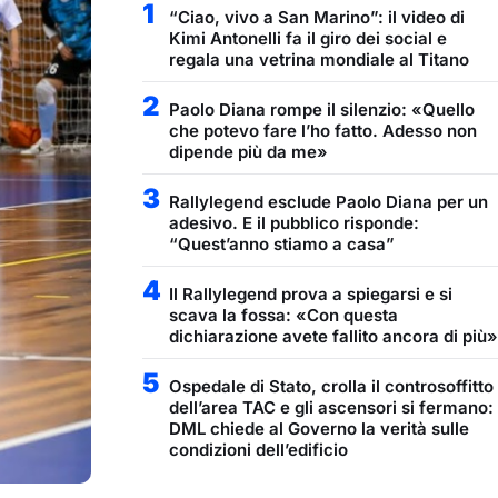
1
“Ciao, vivo a San Marino”: il video di
Kimi Antonelli fa il giro dei social e
regala una vetrina mondiale al Titano
2
Paolo Diana rompe il silenzio: «Quello
che potevo fare l’ho fatto. Adesso non
dipende più da me»
3
Rallylegend esclude Paolo Diana per un
adesivo. E il pubblico risponde:
“Quest’anno stiamo a casa”
4
Il Rallylegend prova a spiegarsi e si
scava la fossa: «Con questa
dichiarazione avete fallito ancora di più»
5
Ospedale di Stato, crolla il controsoffitto
dell’area TAC e gli ascensori si fermano:
DML chiede al Governo la verità sulle
condizioni dell’edificio