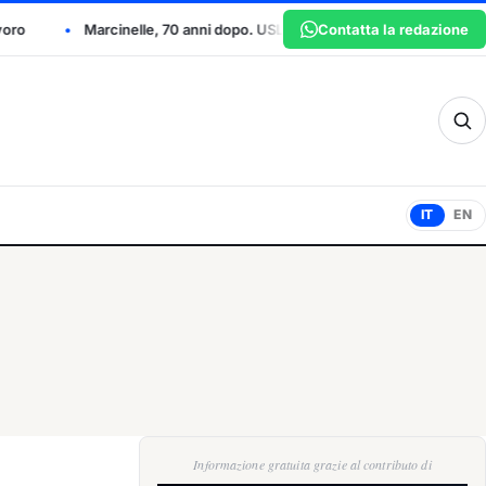
nni dopo. USL: “Quella tragedia sia un monito per la sicurezza sul lavoro”
Contatta la redazione
sm
IT
EN
Informazione gratuita grazie al contributo di