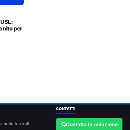
 USL:
onito per
CONTATTI
a sullo ius soli:
Contatta la redazione