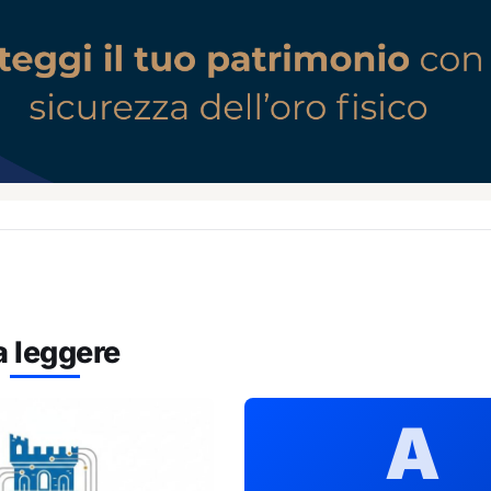
a leggere
A