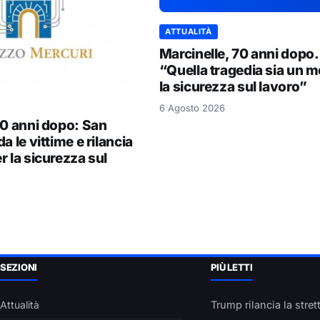
ATTUALITÀ
Marcinelle, 70 anni dopo.
“Quella tragedia sia un m
la sicurezza sul lavoro”
6 Agosto 2026
70 anni dopo: San
a le vittime e rilancia
r la sicurezza sul
SEZIONI
PIÙ LETTI
Attualità
Trump rilancia la strett