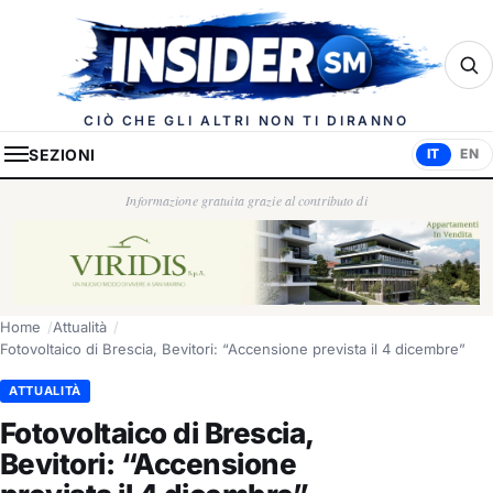
Insider.sm
CIÒ CHE GLI ALTRI NON TI DIRANNO
SEZIONI
IT
EN
Informazione gratuita grazie al contributo di
Home
Attualità
Fotovoltaico di Brescia, Bevitori: “Accensione prevista il 4 dicembre”
ATTUALITÀ
Fotovoltaico di Brescia,
Bevitori: “Accensione