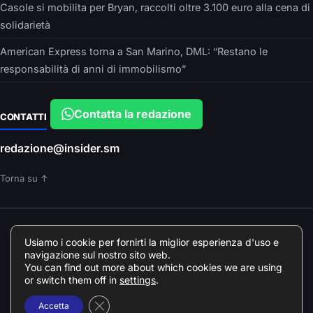
Casole si mobilita per Bryan, raccolti oltre 3.100 euro alla cena di
solidarietà
American Express torna a San Marino, DML: “Restano le
responsabilità di anni di immobilismo”
Contatta la redazione
CONTATTI
redazione@insider.sm
Torna su ↑
È UN PRODOTTO EDITORIALE DI
Usiamo i cookie per fornirti la miglior esperienza d'uso e
Insider srls – VIA ARGONNE, 10 – PARMA
navigazione sul nostro sito web.
Direttore responsabile: Francesca Devincenzi
You can find out more about which cookies we are using
Giornalista professionista Odg Emilia Romagna elenco professionisti
or switch them off in
settings
.
078018
Close GDPR Cookie Banner
Accetta