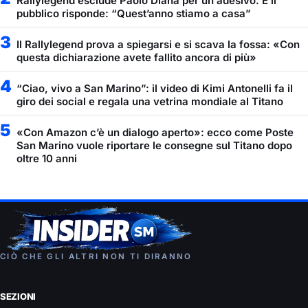
Rallylegend esclude Paolo Diana per un adesivo. E il
pubblico risponde: “Quest’anno stiamo a casa”
3
Il Rallylegend prova a spiegarsi e si scava la fossa: «Con
questa dichiarazione avete fallito ancora di più»
4
“Ciao, vivo a San Marino”: il video di Kimi Antonelli fa il
giro dei social e regala una vetrina mondiale al Titano
5
«Con Amazon c’è un dialogo aperto»: ecco come Poste
San Marino vuole riportare le consegne sul Titano dopo
oltre 10 anni
CIÒ CHE GLI ALTRI NON TI DIRANNO
SEZIONI