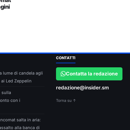
comat
agini
CONTATTI
a lume di candela agli
Contatta la redazione
 ai Led Zeppelin
redazione@insider.sm
 sulla
ronto con i
Torna su ↑
ancomat salta in aria:
assalto alla banca di