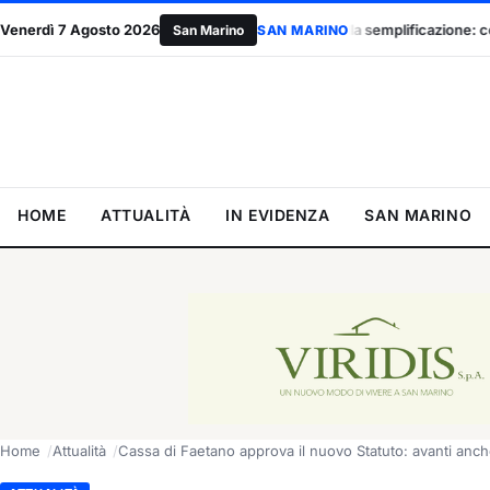
Venerdì 7 Agosto 2026
Palazzo Mercuri punta sulla semplificazione: confronto con i professioni
San Marino
SAN MARINO
HOME
ATTUALITÀ
IN EVIDENZA
SAN MARINO
Home
Attualità
Cassa di Faetano approva il nuovo Statuto: avanti anche