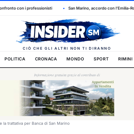
sti
San Marino, accordo con l’Emilia-Romagna per gli acquisti sani
Insider.
CIÒ CHE GLI ALTRI NON TI DIRANNO
POLITICA
CRONACA
MONDO
SPORT
RIMINI
Informazione gratuita grazie al contributo di
 la trattativa per Banca di San Marino