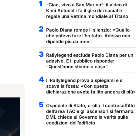
1
“Ciao, vivo a San Marino”: il video di
Kimi Antonelli fa il giro dei social e
regala una vetrina mondiale al Titano
2
Paolo Diana rompe il silenzio: «Quello
che potevo fare l’ho fatto. Adesso non
dipende più da me»
3
Rallylegend esclude Paolo Diana per un
adesivo. E il pubblico risponde:
“Quest’anno stiamo a casa”
4
Il Rallylegend prova a spiegarsi e si
scava la fossa: «Con questa
dichiarazione avete fallito ancora di più»
5
Ospedale di Stato, crolla il controsoffitto
dell’area TAC e gli ascensori si fermano:
DML chiede al Governo la verità sulle
condizioni dell’edificio