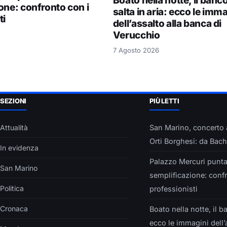
Boato nella notte, il ban
one: confronto con i
salta in aria: ecco le imm
ti
dell’assalto alla banca di
Verucchio
7 Agosto 2026
SEZIONI
PIÙ LETTI
Attualità
San Marino, concerto 
Orti Borghesi: da Bach
In evidenza
Palazzo Mercuri punta
San Marino
semplificazione: conf
Politica
professionisti
Cronaca
Boato nella notte, il b
ecco le immagini dell’