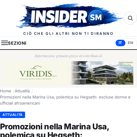
Insider.sm
CIÒ CHE GLI ALTRI NON TI DIRANNO
SEZIONI
IT
EN
Informazione gratuita grazie al contributo di
Home
Attualità
Promozioni nella Marina Usa, polemica su Hegseth: escluse donne e
ufficiali afroamericani
ATTUALITÀ
Promozioni nella Marina Usa,
polemica su Hegseth: