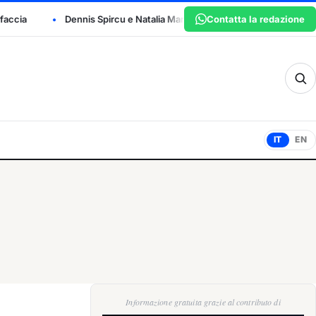
ircu e Natalia Maria Dicu sono i vincitori del San Marino Junior Open
Contatta la redazione
sm
IT
EN
Informazione gratuita grazie al contributo di