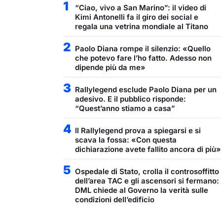
1
“Ciao, vivo a San Marino”: il video di
Kimi Antonelli fa il giro dei social e
regala una vetrina mondiale al Titano
2
Paolo Diana rompe il silenzio: «Quello
che potevo fare l’ho fatto. Adesso non
dipende più da me»
3
Rallylegend esclude Paolo Diana per un
adesivo. E il pubblico risponde:
“Quest’anno stiamo a casa”
4
Il Rallylegend prova a spiegarsi e si
scava la fossa: «Con questa
dichiarazione avete fallito ancora di più»
5
Ospedale di Stato, crolla il controsoffitto
dell’area TAC e gli ascensori si fermano:
DML chiede al Governo la verità sulle
condizioni dell’edificio