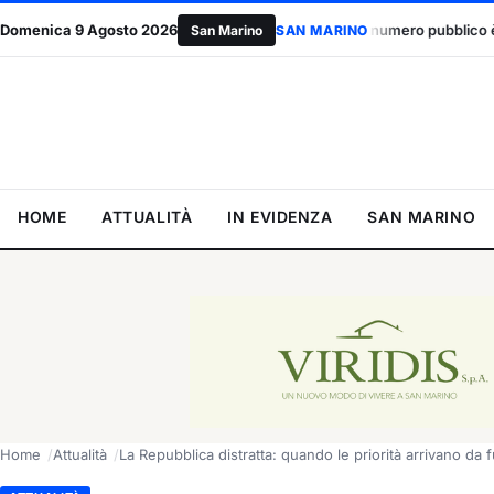
e
Domenica 9 Agosto 2026
Accordo UE, il primo numero pubblico è una bocciatura: due cont
San Marino
SAN MARINO
HOME
ATTUALITÀ
IN EVIDENZA
SAN MARINO
Home
Attualità
La Repubblica distratta: quando le priorità arrivano da f