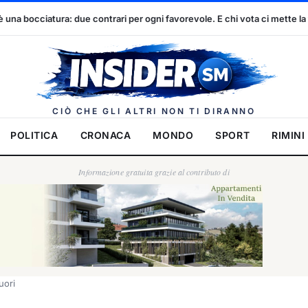
rari per ogni favorevole. E chi vota ci mette la faccia
Dennis Sp
Insider.
CIÒ CHE GLI ALTRI NON TI DIRANNO
POLITICA
CRONACA
MONDO
SPORT
RIMINI
Informazione gratuita grazie al contributo di
uori