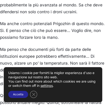
probabilmente la più avanzata al mondo. Sa che deve
difendersi non solo contro i droni ucraini.
Ma anche contro potenziali Prigozhin di questo mondo.
Sì. E penso che ciò che può essere… Voglio dire, non
possiamo forzare loro la mano.
Ma penso che documenti più forti da parte delle
istituzioni europee potrebbero effettivamente… Di
nuovo, alzare un po’ la temperatura. Non sarà il fattore
decisivo. Ma quando hai questa situazione molto
Usiamo i cookie per fornirti la miglior esperienza d'uso e
instabile, qualcosa di forte che arriva dall’Europa e
navigazione sul nostro sito web.
You can find out more about which cookies we are using
dice: oh, con Putin, niente da fare.
or switch them off in
settings
.
Close GDPR Cookie Banner
Accetta
Qualcosa che indichi che senza Putin, sì, le cose
possono andare meglio. Quindi, sottolineare la natura