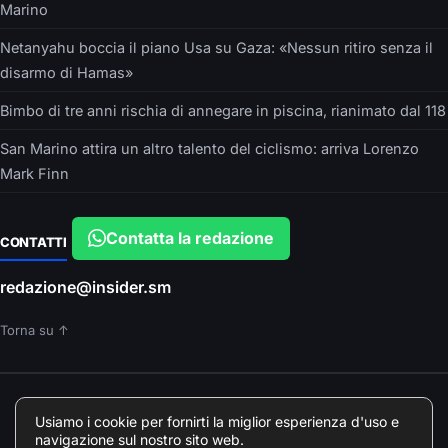
Marino
Netanyahu boccia il piano Usa su Gaza: «Nessun ritiro senza il
disarmo di Hamas»
Bimbo di tre anni rischia di annegare in piscina, rianimato dal 118
San Marino attira un altro talento del ciclismo: arriva Lorenzo
Mark Finn
Contatta la redazione
CONTATTI
redazione@insider.sm
Torna su ↑
È UN PRODOTTO EDITORIALE DI
Usiamo i cookie per fornirti la miglior esperienza d'uso e
Insider srls – VIA ARGONNE, 10 – PARMA
navigazione sul nostro sito web.