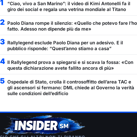
1
“Ciao, vivo a San Marino”: il video di Kimi Antonelli fa il
giro dei social e regala una vetrina mondiale al Titano
2
Paolo Diana rompe il silenzio: «Quello che potevo fare l’ho
fatto. Adesso non dipende più da me»
3
Rallylegend esclude Paolo Diana per un adesivo. E il
pubblico risponde: “Quest’anno stiamo a casa”
4
Il Rallylegend prova a spiegarsi e si scava la fossa: «Con
questa dichiarazione avete fallito ancora di più»
5
Ospedale di Stato, crolla il controsoffitto dell’area TAC e
gli ascensori si fermano: DML chiede al Governo la verità
sulle condizioni dell’edificio
CIÒ CHE GLI ALTRI NON TI DIRANNO