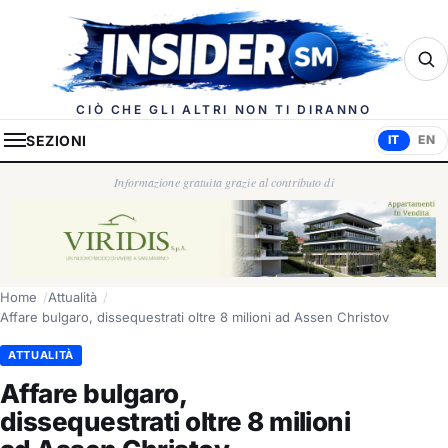
Insider.sm
CIÒ CHE GLI ALTRI NON TI DIRANNO
SEZIONI
IT
EN
Informazione gratuita grazie al contributo di
Home
Attualità
Affare bulgaro, dissequestrati oltre 8 milioni ad Assen Christov
ATTUALITÀ
Affare bulgaro,
dissequestrati oltre 8 milioni