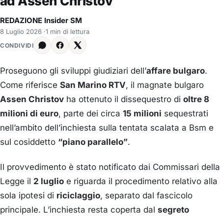
ad Assen Christov
REDAZIONE Insider SM
8 Luglio 2026
·
1 min di lettura
CONDIVIDI
Proseguono gli sviluppi giudiziari dell’
affare bulgaro
.
Come riferisce
San Marino RTV
, il magnate bulgaro
Assen Christov
ha ottenuto il dissequestro di
oltre 8
milioni di euro
, parte dei circa
15 milioni
sequestrati
nell’ambito dell’inchiesta sulla tentata scalata a Bsm e
sul cosiddetto
“piano parallelo”
.
Il provvedimento è stato notificato dai Commissari della
Legge il
2 luglio
e riguarda il procedimento relativo alla
sola ipotesi di
riciclaggio
, separato dal fascicolo
principale. L’inchiesta resta coperta dal
segreto