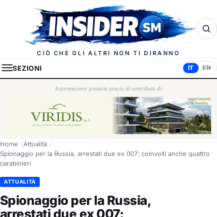
Insider.sm
CIÒ CHE GLI ALTRI NON TI DIRANNO
SEZIONI
IT
EN
Informazione gratuita grazie al contributo di
Home
Attualità
Spionaggio per la Russia, arrestati due ex 007: coinvolti anche quattro
carabinieri
ATTUALITÀ
Spionaggio per la Russia,
arrestati due ex 007: