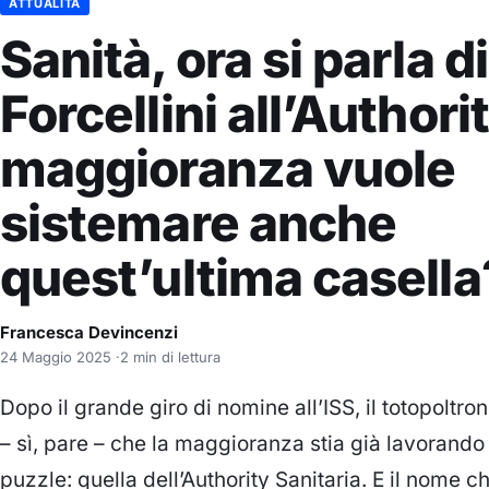
ATTUALITÀ
Sanità, ora si parla di
Forcellini all’Authori
maggioranza vuole
sistemare anche
quest’ultima casella
Francesca Devincenzi
24 Maggio 2025
·
2 min di lettura
Dopo il grande giro di nomine all’ISS, il
totopoltro
– sì,
pare
– che la maggioranza stia già lavorando
puzzle
: quella dell’
Authority Sanitaria
. E il nome c