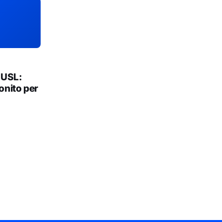
 USL:
onito per