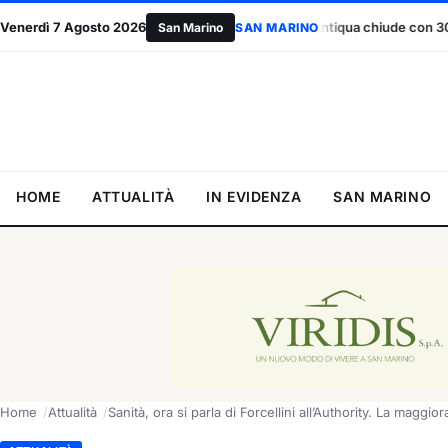
voro”
Venerdì 7 Agosto 2026
San Marino Antiqua chiude con 30mila visitatori: “Risparmia
San Marino
SAN MARINO
HOME
ATTUALITÀ
IN EVIDENZA
SAN MARINO
Home
Attualità
Sanità, ora si parla di Forcellini all’Authority. La magg