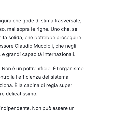
figura che gode di
stima trasversale
,
oso, mai sopra le righe. Uno che, se
lta solida
,
che potrebbe proseguire
essore
Claudio Muccioli
, che negli
, e grandi capacità internazionali
.
?
Non è un poltronificio. È l’
organismo
ntrolla l’efficienza del sistema
ziona
. È la cabina di regia super
ore delicatissimo.
 indipendente
. Non può essere un