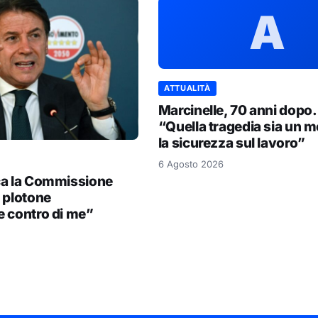
A
ATTUALITÀ
Marcinelle, 70 anni dopo.
“Quella tragedia sia un m
la sicurezza sul lavoro”
6 Agosto 2026
ca la Commissione
 plotone
e contro di me”