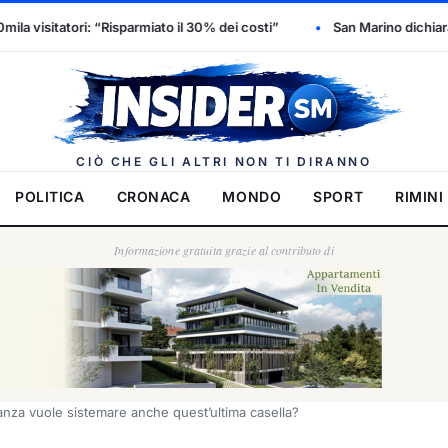
to il 30% dei costi”
San Marino dichiara l’emergenza idrica: scatt
Insider.
CIÒ CHE GLI ALTRI NON TI DIRANNO
POLITICA
CRONACA
MONDO
SPORT
RIMINI
Informazione gratuita grazie al contributo di
ioranza vuole sistemare anche quest’ultima casella?