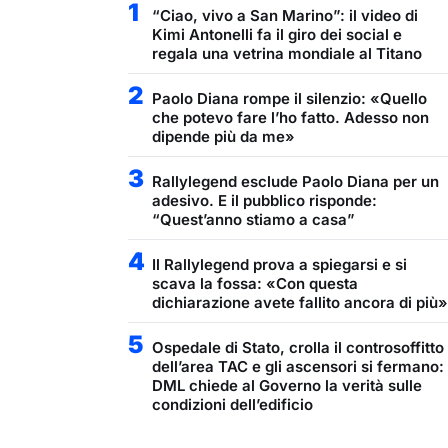
1
“Ciao, vivo a San Marino”: il video di
Kimi Antonelli fa il giro dei social e
regala una vetrina mondiale al Titano
2
Paolo Diana rompe il silenzio: «Quello
che potevo fare l’ho fatto. Adesso non
dipende più da me»
3
Rallylegend esclude Paolo Diana per un
adesivo. E il pubblico risponde:
“Quest’anno stiamo a casa”
4
Il Rallylegend prova a spiegarsi e si
scava la fossa: «Con questa
dichiarazione avete fallito ancora di più»
5
Ospedale di Stato, crolla il controsoffitto
dell’area TAC e gli ascensori si fermano:
DML chiede al Governo la verità sulle
condizioni dell’edificio