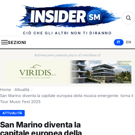
Insider.sm
CIÒ CHE GLI ALTRI NON TI DIRANNO
SEZIONI
IT
EN
Informazione gratuita grazie al contributo di
Home
Attualità
San Marino diventa la capitale europea della musica emergente: torna il
Tour Music Fest 2025
ATTUALITÀ
San Marino diventa la
capitale europea della