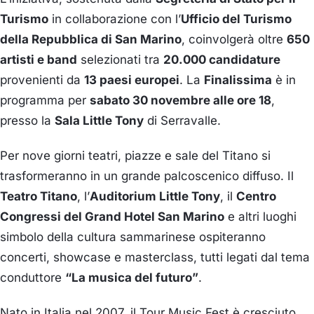
Turismo
in collaborazione con l’
Ufficio del Turismo
della Repubblica di San Marino
, coinvolgerà oltre
650
artisti e band
selezionati tra
20.000 candidature
provenienti da
13 paesi europei
. La
Finalissima
è in
programma per
sabato 30 novembre alle ore 18
,
presso la
Sala Little Tony
di Serravalle.
Per nove giorni teatri, piazze e sale del Titano si
trasformeranno in un grande palcoscenico diffuso. Il
Teatro Titano
, l’
Auditorium Little Tony
, il
Centro
Congressi del Grand Hotel San Marino
e altri luoghi
simbolo della cultura sammarinese ospiteranno
concerti, showcase e masterclass, tutti legati dal tema
conduttore
“La musica del futuro”
.
Nato in Italia nel 2007, il Tour Music Fest è cresciuto