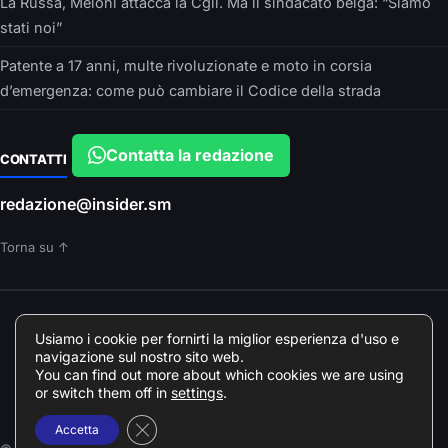
La Russa, Meloni attacca la Cgil. Ma il sindacato belga: “Siamo
stati noi”
Patente a 17 anni, multe rivoluzionate e moto in corsia
d’emergenza: come può cambiare il Codice della strada
Contatta la redazione
CONTATTI
redazione@insider.sm
Torna su ↑
È UN PRODOTTO EDITORIALE DI
Usiamo i cookie per fornirti la miglior esperienza d'uso e
Insider srls – VIA ARGONNE, 10 – PARMA
navigazione sul nostro sito web.
Direttore responsabile: Francesca Devincenzi
You can find out more about which cookies we are using
Giornalista professionista Odg Emilia Romagna elenco professionisti
or switch them off in
settings
.
078018
Close GDPR Cookie Banner
Accetta