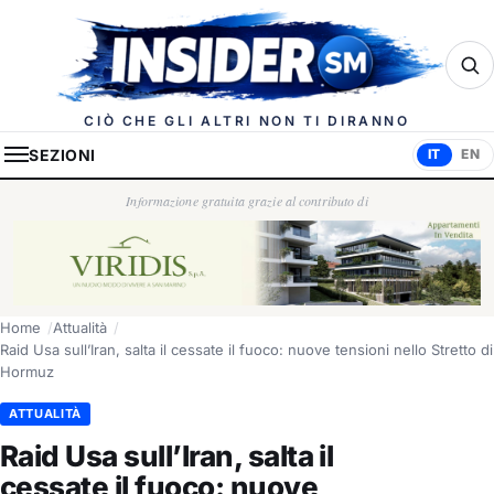
Insider.sm
CIÒ CHE GLI ALTRI NON TI DIRANNO
SEZIONI
IT
EN
Informazione gratuita grazie al contributo di
Home
Attualità
Raid Usa sull’Iran, salta il cessate il fuoco: nuove tensioni nello Stretto di
Hormuz
ATTUALITÀ
Raid Usa sull’Iran, salta il
cessate il fuoco: nuove