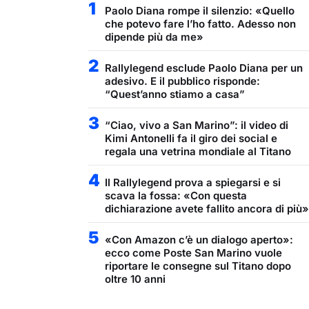
1
Paolo Diana rompe il silenzio: «Quello
che potevo fare l’ho fatto. Adesso non
dipende più da me»
2
Rallylegend esclude Paolo Diana per un
adesivo. E il pubblico risponde:
“Quest’anno stiamo a casa”
3
“Ciao, vivo a San Marino”: il video di
Kimi Antonelli fa il giro dei social e
regala una vetrina mondiale al Titano
4
Il Rallylegend prova a spiegarsi e si
scava la fossa: «Con questa
dichiarazione avete fallito ancora di più»
5
«Con Amazon c’è un dialogo aperto»:
ecco come Poste San Marino vuole
riportare le consegne sul Titano dopo
oltre 10 anni