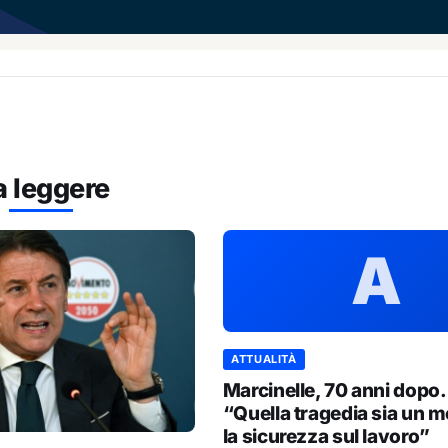
a leggere
A
ATTUALITÀ
Marcinelle, 70 anni dopo.
“Quella tragedia sia un m
la sicurezza sul lavoro”