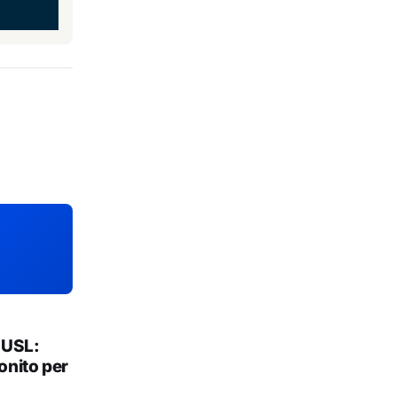
 USL:
onito per