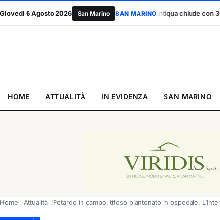
voro”
Giovedì 6 Agosto 2026
San Marino Antiqua chiude con 30mila visitatori: “Risparmia
San Marino
SAN MARINO
HOME
ATTUALITÀ
IN EVIDENZA
SAN MARINO
Home
Attualità
Petardo in campo, tifoso piantonato in ospedale. L’Inte