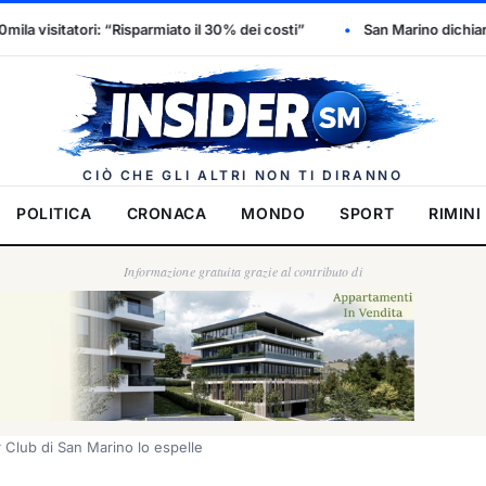
to il 30% dei costi”
San Marino dichiara l’emergenza idrica: scat
Insider.
CIÒ CHE GLI ALTRI NON TI DIRANNO
POLITICA
CRONACA
MONDO
SPORT
RIMINI
Informazione gratuita grazie al contributo di
r Club di San Marino lo espelle