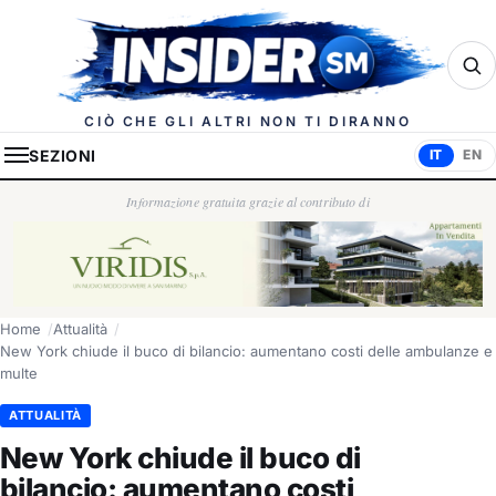
Insider.sm
CIÒ CHE GLI ALTRI NON TI DIRANNO
SEZIONI
IT
EN
Informazione gratuita grazie al contributo di
Home
Attualità
New York chiude il buco di bilancio: aumentano costi delle ambulanze e
multe
ATTUALITÀ
New York chiude il buco di
bilancio: aumentano costi