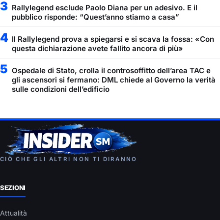
3
Rallylegend esclude Paolo Diana per un adesivo. E il
pubblico risponde: “Quest’anno stiamo a casa”
4
Il Rallylegend prova a spiegarsi e si scava la fossa: «Con
questa dichiarazione avete fallito ancora di più»
5
Ospedale di Stato, crolla il controsoffitto dell’area TAC e
gli ascensori si fermano: DML chiede al Governo la verità
sulle condizioni dell’edificio
CIÒ CHE GLI ALTRI NON TI DIRANNO
SEZIONI
Attualità