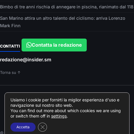
Bimbo di tre anni rischia di annegare in piscina, rianimato dal 118
San Marino attira un altro talento del ciclismo: arriva Lorenzo
Mark Finn
Contatta la redazione
CONTATTI
redazione@insider.sm
Torna su ↑
È UN PRODOTTO EDITORIALE DI
Usiamo i cookie per fornirti la miglior esperienza d'uso e
Insider srls – VIA ARGONNE, 10 – PARMA
navigazione sul nostro sito web.
Direttore responsabile: Francesca Devincenzi
You can find out more about which cookies we are using
Giornalista professionista Odg Emilia Romagna elenco professionisti
or switch them off in
settings
.
078018
Close GDPR Cookie Banner
Accetta
© 2026 Insider.sm · Tutti i diritti riservati