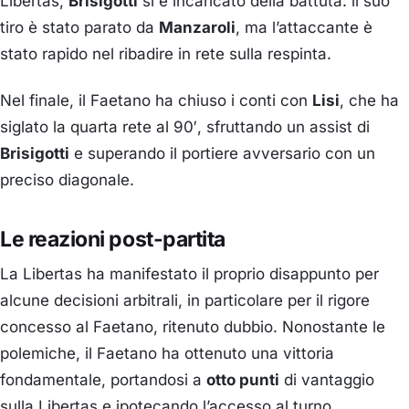
Libertas,
Brisigotti
si è incaricato della battuta: il suo
tiro è stato parato da
Manzaroli
, ma l’attaccante è
stato rapido nel ribadire in rete sulla respinta.
Nel finale, il Faetano ha chiuso i conti con
Lisi
, che ha
siglato la quarta rete al 90′, sfruttando un assist di
Brisigotti
e superando il portiere avversario con un
preciso diagonale.
Le reazioni post-partita
La Libertas ha manifestato il proprio disappunto per
alcune decisioni arbitrali, in particolare per il rigore
concesso al Faetano, ritenuto dubbio.
Nonostante le
polemiche, il Faetano ha ottenuto una vittoria
fondamentale, portandosi a
otto punti
di vantaggio
sulla Libertas e ipotecando l’accesso al turno