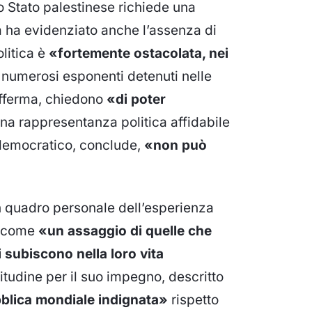
o Stato palestinese richiede una
ta ha evidenziato anche l’assenza di
olitica è
«fortemente ostacolata, nei
 numerosi esponenti detenuti nelle
 afferma, chiedono
«di poter
una rappresentanza politica affidabile
e democratico, conclude,
«non può
 quadro personale dell’esperienza
ta come
«un assaggio di quelle che
i subiscono nella loro vita
titudine per il suo impegno, descritto
blica mondiale indignata»
rispetto