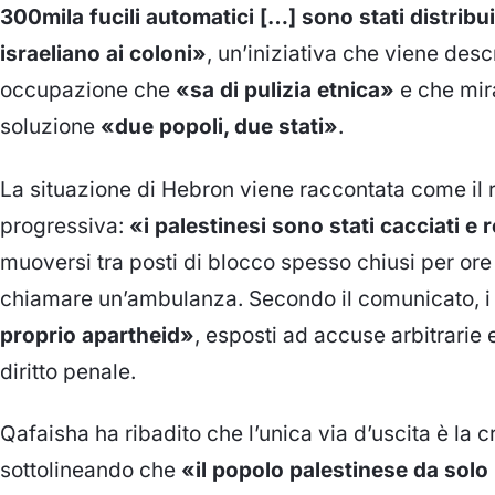
300mila fucili automatici […] sono stati distribui
israeliano ai coloni»
, un’iniziativa che viene desc
occupazione che
«sa di pulizia etnica»
e che mira
soluzione
«due popoli, due stati»
.
La situazione di Hebron viene raccontata come il r
progressiva:
«i palestinesi sono stati cacciati e 
muoversi tra posti di blocco spesso chiusi per ore e
chiamare un’ambulanza. Secondo il comunicato, i 
proprio apartheid»
, esposti ad accuse arbitrarie 
diritto penale.
Qafaisha ha ribadito che l’unica via d’uscita è la c
sottolineando che
«il popolo palestinese da solo