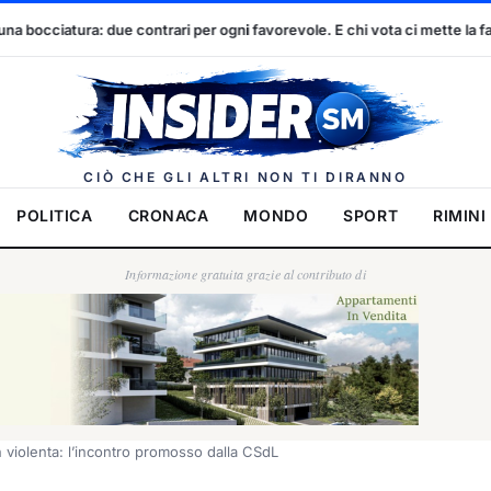
 ogni favorevole. E chi vota ci mette la faccia
Dennis Spircu e N
Insider.
CIÒ CHE GLI ALTRI NON TI DIRANNO
POLITICA
CRONACA
MONDO
SPORT
RIMINI
Informazione gratuita grazie al contributo di
n violenta: l’incontro promosso dalla CSdL