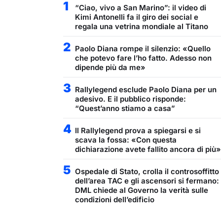
1
“Ciao, vivo a San Marino”: il video di
Kimi Antonelli fa il giro dei social e
regala una vetrina mondiale al Titano
2
Paolo Diana rompe il silenzio: «Quello
che potevo fare l’ho fatto. Adesso non
dipende più da me»
3
Rallylegend esclude Paolo Diana per un
adesivo. E il pubblico risponde:
“Quest’anno stiamo a casa”
4
Il Rallylegend prova a spiegarsi e si
scava la fossa: «Con questa
dichiarazione avete fallito ancora di più»
5
Ospedale di Stato, crolla il controsoffitto
dell’area TAC e gli ascensori si fermano:
DML chiede al Governo la verità sulle
condizioni dell’edificio