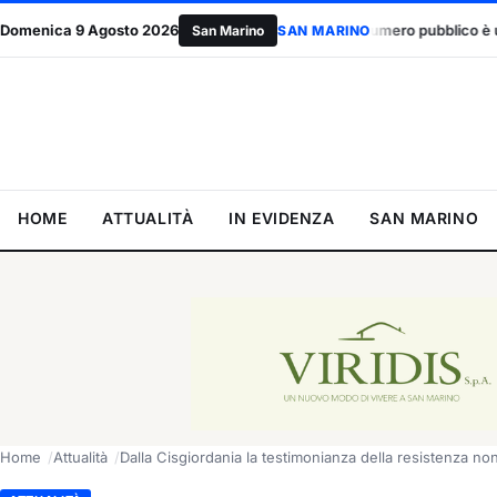
Domenica 9 Agosto 2026
Accordo UE, il primo numero pubblico è una bocciatura: due contrari per
San Marino
SAN MARINO
HOME
ATTUALITÀ
IN EVIDENZA
SAN MARINO
Home
Attualità
Dalla Cisgiordania la testimonianza della resistenza no