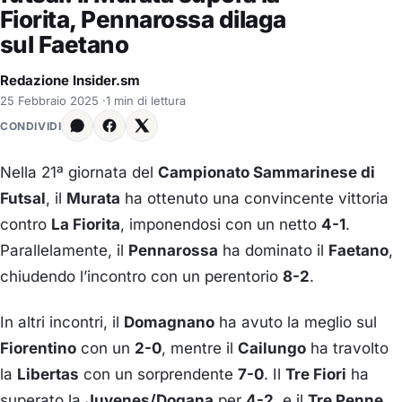
Fiorita, Pennarossa dilaga
sul Faetano
Redazione Insider.sm
25 Febbraio 2025
·
1 min di lettura
CONDIVIDI
Nella 21ª giornata del
Campionato Sammarinese di
Futsal
, il
Murata
ha ottenuto una convincente vittoria
contro
La Fiorita
, imponendosi con un netto
4-1
.
Parallelamente, il
Pennarossa
ha dominato il
Faetano
,
chiudendo l’incontro con un perentorio
8-2
.
In altri incontri, il
Domagnano
ha avuto la meglio sul
Fiorentino
con un
2-0
, mentre il
Cailungo
ha travolto
la
Libertas
con un sorprendente
7-0
. Il
Tre Fiori
ha
superato la
Juvenes/Dogana
per
4-2
, e il
Tre Penne