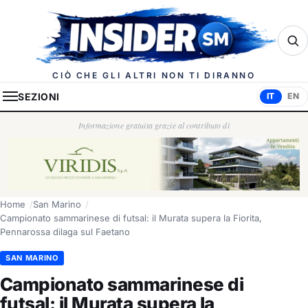
Insider.sm
CIÒ CHE GLI ALTRI NON TI DIRANNO
SEZIONI
IT
EN
Informazione gratuita grazie al contributo di
Home
San Marino
Campionato sammarinese di futsal: il Murata supera la Fiorita,
Pennarossa dilaga sul Faetano
SAN MARINO
Campionato sammarinese di
futsal: il Murata supera la