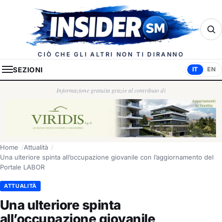
Insider.sm
CIÒ CHE GLI ALTRI NON TI DIRANNO
SEZIONI
IT
EN
Informazione gratuita grazie al contributo di
Home
Attualità
Una ulteriore spinta all’occupazione giovanile con l’aggiornamento del
Portale LABOR
ATTUALITÀ
Una ulteriore spinta
all’occupazione giovanile