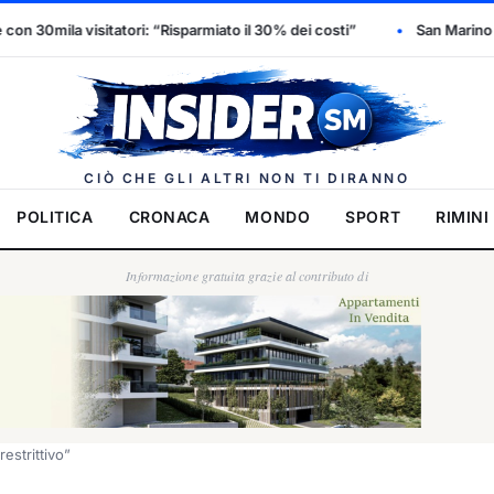
 “Risparmiato il 30% dei costi”
San Marino dichiara l’emergenza i
Insider.
CIÒ CHE GLI ALTRI NON TI DIRANNO
POLITICA
CRONACA
MONDO
SPORT
RIMINI
Informazione gratuita grazie al contributo di
strittivo”