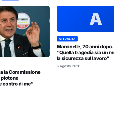
A
ATTUALITÀ
Marcinelle, 70 anni dopo.
“Quella tragedia sia un m
la sicurezza sul lavoro”
6 Agosto 2026
ca la Commissione
 plotone
e contro di me”