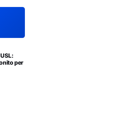
 USL:
onito per