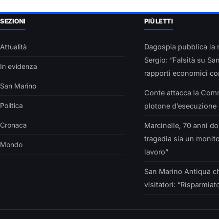
SEZIONI
PIÙ LETTI
Attualità
Dagospia pubblica la r
Sergio: “Falsità su Sa
In evidenza
rapporti economici con
San Marino
Conte attacca la Com
Politica
plotone d’esecuzione 
Cronaca
Marcinelle, 70 anni do
tragedia sia un monito
Mondo
lavoro”
San Marino Antiqua c
visitatori: “Risparmiat