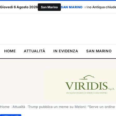
ezza sul lavoro”
Giovedì 6 Agosto 2026
San Marino Antiqua chiude con 30mila visitatori:
San Marino
SAN MARINO
HOME
ATTUALITÀ
IN EVIDENZA
SAN MARINO
Home
Attualità
Trump pubblica un meme su Meloni: “Serve un ordine re