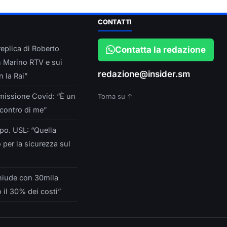
CONTATTI
eplica di Roberto
Contatta la redazione
n Marino RTV e sui
redazione@insider.sm
 la Rai”
missione Covid: “È un
Torna su ↑
contro di me”
po. USL: “Quella
 per la sicurezza sul
hiude con 30mila
o il 30% dei costi”