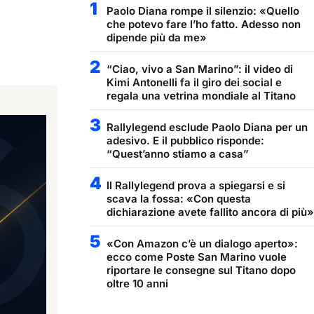
1
Paolo Diana rompe il silenzio: «Quello
che potevo fare l’ho fatto. Adesso non
dipende più da me»
2
“Ciao, vivo a San Marino”: il video di
Kimi Antonelli fa il giro dei social e
regala una vetrina mondiale al Titano
3
Rallylegend esclude Paolo Diana per un
adesivo. E il pubblico risponde:
“Quest’anno stiamo a casa”
4
Il Rallylegend prova a spiegarsi e si
scava la fossa: «Con questa
dichiarazione avete fallito ancora di più»
5
«Con Amazon c’è un dialogo aperto»:
ecco come Poste San Marino vuole
riportare le consegne sul Titano dopo
oltre 10 anni