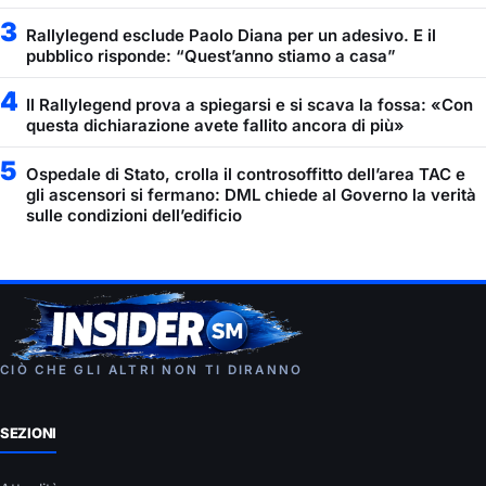
3
Rallylegend esclude Paolo Diana per un adesivo. E il
pubblico risponde: “Quest’anno stiamo a casa”
4
Il Rallylegend prova a spiegarsi e si scava la fossa: «Con
questa dichiarazione avete fallito ancora di più»
5
Ospedale di Stato, crolla il controsoffitto dell’area TAC e
gli ascensori si fermano: DML chiede al Governo la verità
sulle condizioni dell’edificio
CIÒ CHE GLI ALTRI NON TI DIRANNO
SEZIONI