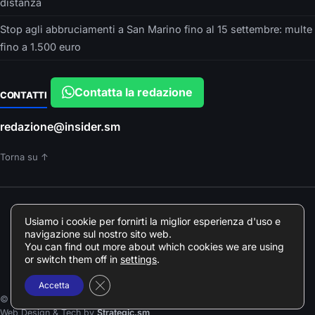
distanza
Stop agli abbruciamenti a San Marino fino al 15 settembre: multe
fino a 1.500 euro
Contatta la redazione
CONTATTI
redazione@insider.sm
Torna su ↑
È UN PRODOTTO EDITORIALE DI
Usiamo i cookie per fornirti la miglior esperienza d'uso e
Insider srls – VIA ARGONNE, 10 – PARMA
navigazione sul nostro sito web.
Direttore responsabile: Francesca Devincenzi
You can find out more about which cookies we are using
Giornalista professionista Odg Emilia Romagna elenco professionisti
or switch them off in
settings
.
078018
Close GDPR Cookie Banner
Accetta
© 2026 Insider.sm · Tutti i diritti riservati
Web Design & Tech by
Strategic.sm