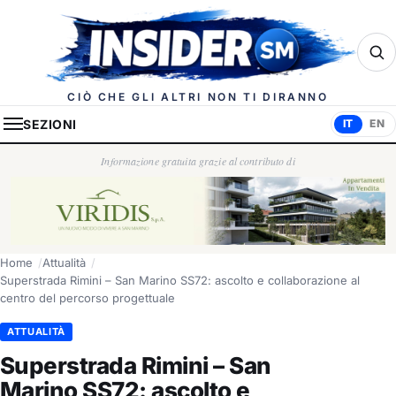
Insider.sm
CIÒ CHE GLI ALTRI NON TI DIRANNO
SEZIONI
IT
EN
Informazione gratuita grazie al contributo di
Home
Attualità
Superstrada Rimini – San Marino SS72: ascolto e collaborazione al
centro del percorso progettuale
ATTUALITÀ
Superstrada Rimini – San
Marino SS72: ascolto e