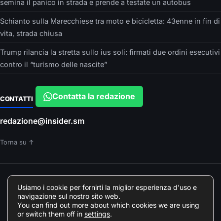
semina il panico in strada e prende a testate un autobus
Schianto sulla Marecchiese tra moto e bicicletta: 43enne in fin di
vita, strada chiusa
Trump rilancia la stretta sullo ius soli: firmati due ordini esecutivi
contro il “turismo delle nascite”
Contatta la redazione
CONTATTI
redazione@insider.sm
Torna su ↑
È UN PRODOTTO EDITORIALE DI
Usiamo i cookie per fornirti la miglior esperienza d'uso e
Insider srls – VIA ARGONNE, 10 – PARMA
navigazione sul nostro sito web.
Direttore responsabile: Francesca Devincenzi
You can find out more about which cookies we are using
Giornalista professionista Odg Emilia Romagna elenco professionisti
or switch them off in
settings
.
078018