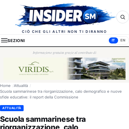
Insider.sm
CIÒ CHE GLI ALTRI NON TI DIRANNO
SEZIONI
IT
EN
Informazione gratuita grazie al contributo di
Home
Attualità
Scuola sammarinese tra riorganizzazione, calo demografico e nuove
sfide educative: il report della Commissione
ATTUALITÀ
Scuola sammarinese tra
riorganizzazione, calo