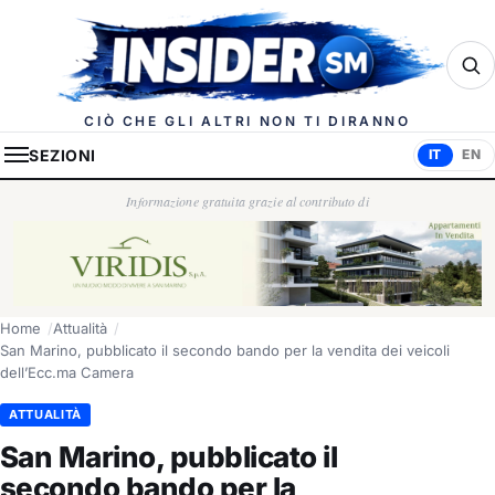
Insider.sm
CIÒ CHE GLI ALTRI NON TI DIRANNO
SEZIONI
IT
EN
Informazione gratuita grazie al contributo di
Home
Attualità
San Marino, pubblicato il secondo bando per la vendita dei veicoli
dell’Ecc.ma Camera
ATTUALITÀ
San Marino, pubblicato il
secondo bando per la