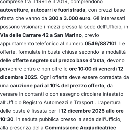
comprese tra il 1991 e il 2019, comprendono
autovetture, autocarri e fuoristrada
, con prezzi base
d’asta che vanno da
300 a 3.000 euro
. Gli interessati
possono visionare i mezzi presso la sede dell’Ufficio, in
Via delle Carrare 42 a San Marino
, previo
appuntamento telefonico al numero
0549/887101
. Le
offerte, formulate in busta chiusa secondo la modalità
delle
offerte segrete sul prezzo base d’asta
, devono
pervenire entro e non oltre le
ore 10:00 di venerdì 12
dicembre 2025
. Ogni offerta deve essere corredata da
una
cauzione pari al 10% del prezzo offerto
, da
versare in contanti o con assegno circolare intestato
all’Ufficio Registro Automezzi e Trasporti. L’apertura
delle buste è fissata per il
12 dicembre 2025 alle ore
10:30
, in seduta pubblica presso la sede dell’Ufficio,
alla presenza della
Commissione Aggiudicatrice