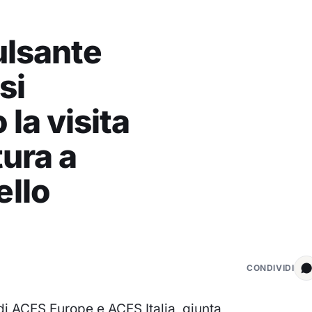
ulsante
si
la visita
ura a
ello
CONDIVIDI
 di ACES Europe e ACES Italia, giunta