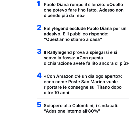
1
Paolo Diana rompe il silenzio: «Quello
che potevo fare l’ho fatto. Adesso non
dipende più da me»
2
Rallylegend esclude Paolo Diana per un
adesivo. E il pubblico risponde:
“Quest’anno stiamo a casa”
3
Il Rallylegend prova a spiegarsi e si
scava la fossa: «Con questa
dichiarazione avete fallito ancora di più»
4
«Con Amazon c’è un dialogo aperto»:
ecco come Poste San Marino vuole
riportare le consegne sul Titano dopo
oltre 10 anni
5
Sciopero alla Colombini, i sindacati:
“Adesione intorno all’80%”