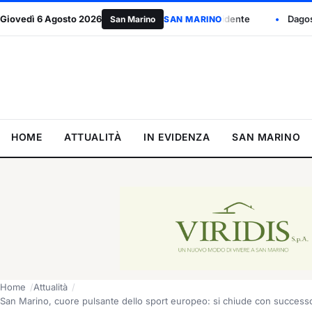
ola Berti eletto presidente
Giovedì 6 Agosto 2026
Dagospia: “Myrta Merlino approda a S
San Marino
SAN MARINO
HOME
ATTUALITÀ
IN EVIDENZA
SAN MARINO
Home
Attualità
San Marino, cuore pulsante dello sport europeo: si chiude con successo