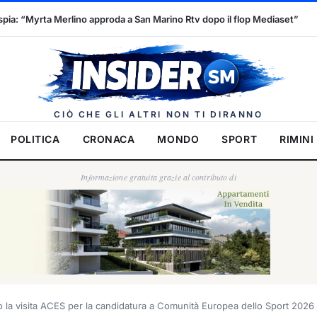
an Marino Rtv dopo il flop Mediaset”
Congedo di maternità, l’ap
Insider.
CIÒ CHE GLI ALTRI NON TI DIRANNO
POLITICA
CRONACA
MONDO
SPORT
RIMINI
Informazione gratuita grazie al contributo di
 la visita ACES per la candidatura a Comunità Europea dello Sport 2026