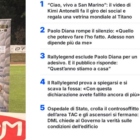
1
“Ciao, vivo a San Marino”: il video di
Kimi Antonelli fa il giro dei social e
regala una vetrina mondiale al Titano
2
Paolo Diana rompe il silenzio: «Quello
che potevo fare l’ho fatto. Adesso non
dipende più da me»
3
Rallylegend esclude Paolo Diana per un
adesivo. E il pubblico risponde:
“Quest’anno stiamo a casa”
4
Il Rallylegend prova a spiegarsi e si
scava la fossa: «Con questa
dichiarazione avete fallito ancora di più»
5
Ospedale di Stato, crolla il controsoffitto
dell’area TAC e gli ascensori si fermano:
DML chiede al Governo la verità sulle
condizioni dell’edificio