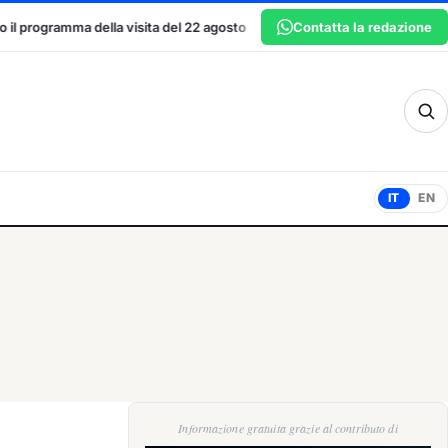
del 22 agosto
San Marino Talent Cup: la seconda edizione del torne
Contatta la redazione
sm
IT
EN
Informazione gratuita grazie al contributo di