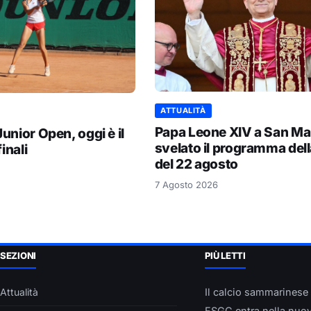
ATTUALITÀ
Papa Leone XIV a San Ma
unior Open, oggi è il
svelato il programma dell
inali
del 22 agosto
7 Agosto 2026
SEZIONI
PIÙ LETTI
Attualità
Il calcio sammarinese
FSGC entra nella nuov