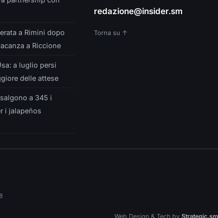
redazione@insider.sm
verata a Rimini dopo
Torna su ↑
vacanza a Riccione
sa: a luglio persi
giore delle attese
 salgono a 345 i
r i jalapeños
8
Web Design & Tech by
Strategic.sm