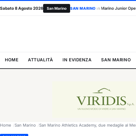
ship con FIFA+
Sabato 8 Agosto 2026
San Marino Junior Open, oggi è il giorno delle final
San Marino
SAN MARINO
HOME
ATTUALITÀ
IN EVIDENZA
SAN MARINO
Home
San Marino
San Marino Athletics Academy, due medaglie al Mem