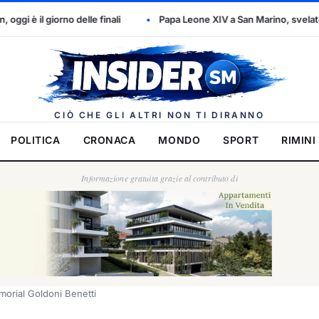
i
Papa Leone XIV a San Marino, svelato il programma della visita 
Insider.
CIÒ CHE GLI ALTRI NON TI DIRANNO
POLITICA
CRONACA
MONDO
SPORT
RIMINI
Informazione gratuita grazie al contributo di
orial Goldoni Benetti