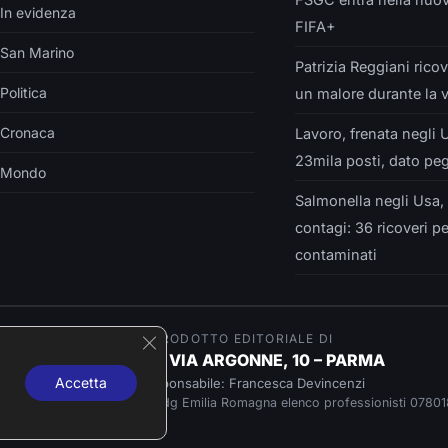
In evidenza
FIFA+
San Marino
Patrizia Reggiani rico
Politica
un malore durante la 
Cronaca
Lavoro, frenata negli U
23mila posti, dato peg
Mondo
Salmonella negli Usa,
contagi: 36 ricoveri pe
contaminati
Close GDPR Cookie Banner
È UN PRODOTTO EDITORIALE DI
Insider srls – VIA ARGONNE, 10 – PARMA
Accetta
Direttore responsabile: Francesca Devincenzi
Giornalista professionista Odg Emilia Romagna elenco professionisti 07801