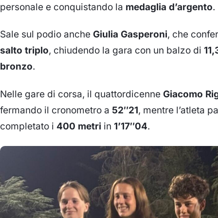
personale e conquistando la
medaglia d’argento
.
Sale sul podio anche
Giulia Gasperoni
, che confe
salto triplo
, chiudendo la gara con un balzo di
11,
bronzo
.
Nelle gare di corsa, il quattordicenne
Giacomo Rig
fermando il cronometro a
52″21
, mentre l’atleta 
completato i
400 metri
in
1’17″04
.