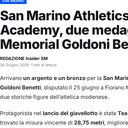
SAN MARINO
San Marino Athletic
Academy, due medag
Memorial Goldoni Be
REDAZIONE Insider SM
26 Giugno 2026
·
1 min di lettura
Arrivano
un argento e un bronzo
per la
San Mari
Goldoni Benetti
, disputato il 25 giugno a Fioran
due storiche figure dell’atletica modenese.
Protagonista nel
lancio del giavellotto
è stata
Tea
trovato la misura vincente di
28,75 metri
, miglior