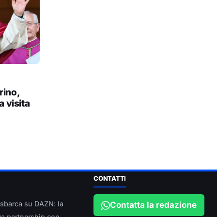
rino,
a visita
CONTATTI
 sbarca su DAZN: la
Contatta la redazione
a partnership con