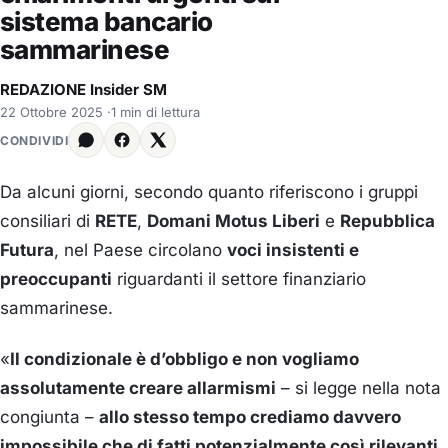
sistema bancario
sammarinese
REDAZIONE Insider SM
22 Ottobre 2025
·
1 min di lettura
CONDIVIDI
Da alcuni giorni, secondo quanto riferiscono i gruppi
consiliari di
RETE
,
Domani Motus Liberi
e
Repubblica
Futura
, nel Paese circolano
voci insistenti e
preoccupanti
riguardanti il settore finanziario
sammarinese.
«
Il condizionale è d’obbligo e non vogliamo
assolutamente creare allarmismi
– si legge nella nota
congiunta –
allo stesso tempo crediamo davvero
impossibile che di fatti potenzialmente così rilevanti,