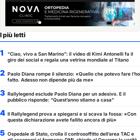
I più letti
1
“Ciao, vivo a San Marino”: il video di Kimi Antonelli fa il
giro dei social e regala una vetrina mondiale al Titano
2
Paolo Diana rompe il silenzio: «Quello che potevo fare l’ho
fatto. Adesso non dipende più da me»
3
Rallylegend esclude Paolo Diana per un adesivo. E il
pubblico risponde: “Quest’anno stiamo a casa”
4
Il Rallylegend prova a spiegarsi e si scava la fossa: «Con
questa dichiarazione avete fallito ancora di più»
5
Ospedale di Stato, crolla il controsoffitto dell’area TAC e
gli ascensori si fermano: DML chiede al Governo la verità