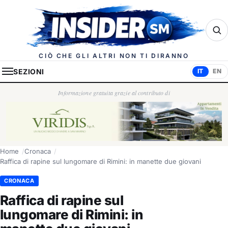
Insider.sm
CIÒ CHE GLI ALTRI NON TI DIRANNO
SEZIONI
IT
EN
Informazione gratuita grazie al contributo di
Home
Cronaca
Raffica di rapine sul lungomare di Rimini: in manette due giovani
CRONACA
Raffica di rapine sul
lungomare di Rimini: in