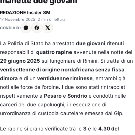
manette due giovani
REDAZIONE Insider SM
17 Novembre 2025
·
2 min di lettura
CONDIVIDI
La Polizia di Stato ha arrestato
due giovani
ritenuti
responsabili di
quattro rapine
avvenute nella notte del
29 giugno 2025
sul lungomare di Rimini. Si tratta di un
ventisettenne di origine nordafricana senza fissa
dimora
e di un
ventiduenne riminese
, entrambi già
noti alle forze dell’ordine. I due sono stati rintracciati
rispettivamente a
Pesaro
e
Sondrio
e condotti nelle
carceri dei due capoluoghi, in esecuzione di
un’ordinanza di custodia cautelare emessa dal Gip.
Le rapine si erano verificate tra le
3
e le
4.30 del