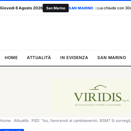
Giovedì 6 Agosto 2026
San Marino Antiqua chiude con 30mila visitatori: “Risparmiato il 3
San Marino
SAN MARINO
HOME
ATTUALITÀ
IN EVIDENZA
SAN MARINO
Home
Attualità
PSD: “Iss, favorevoli al cambiamento. BSM? Si sorvegli