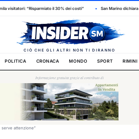
0% dei costi”
San Marino dichiara l’emergenza idrica: scattano div
Insider.
CIÒ CHE GLI ALTRI NON TI DIRANNO
POLITICA
CRONACA
MONDO
SPORT
RIMINI
Informazione gratuita grazie al contributo di
, serve attenzione”