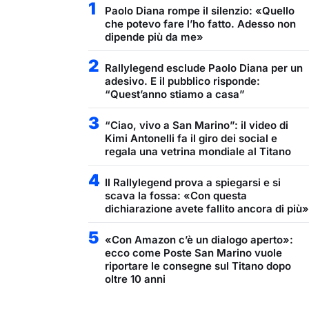
1
Paolo Diana rompe il silenzio: «Quello
che potevo fare l’ho fatto. Adesso non
dipende più da me»
2
Rallylegend esclude Paolo Diana per un
adesivo. E il pubblico risponde:
“Quest’anno stiamo a casa”
3
“Ciao, vivo a San Marino”: il video di
Kimi Antonelli fa il giro dei social e
regala una vetrina mondiale al Titano
4
Il Rallylegend prova a spiegarsi e si
scava la fossa: «Con questa
dichiarazione avete fallito ancora di più»
5
«Con Amazon c’è un dialogo aperto»:
ecco come Poste San Marino vuole
riportare le consegne sul Titano dopo
oltre 10 anni