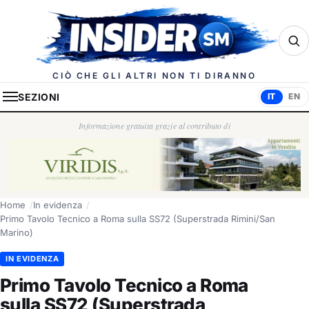
Insider.sm
CIÒ CHE GLI ALTRI NON TI DIRANNO
SEZIONI
IT
EN
Informazione gratuita grazie al contributo di
Home
In evidenza
Primo Tavolo Tecnico a Roma sulla SS72 (Superstrada Rimini/San
Marino)
IN EVIDENZA
Primo Tavolo Tecnico a Roma
sulla SS72 (Superstrada