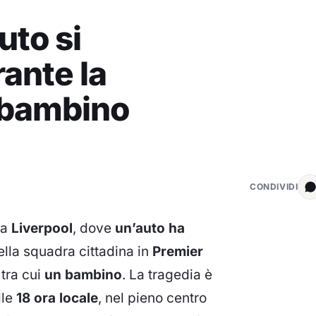
uto si
rante la
n bambino
CONDIVIDI
 a
Liverpool
, dove
un’auto ha
della squadra cittadina in
Premier
 tra cui
un bambino
. La tragedia è
lle
18 ora locale
, nel pieno centro