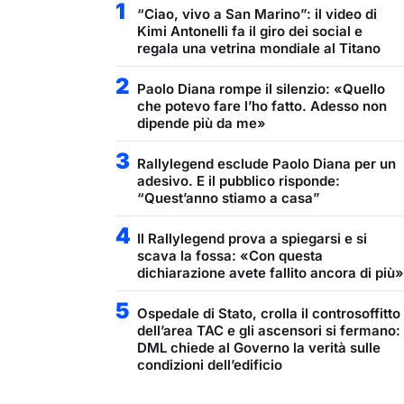
1
“Ciao, vivo a San Marino”: il video di
Kimi Antonelli fa il giro dei social e
regala una vetrina mondiale al Titano
2
Paolo Diana rompe il silenzio: «Quello
che potevo fare l’ho fatto. Adesso non
dipende più da me»
3
Rallylegend esclude Paolo Diana per un
adesivo. E il pubblico risponde:
“Quest’anno stiamo a casa”
4
Il Rallylegend prova a spiegarsi e si
scava la fossa: «Con questa
dichiarazione avete fallito ancora di più»
5
Ospedale di Stato, crolla il controsoffitto
dell’area TAC e gli ascensori si fermano:
DML chiede al Governo la verità sulle
condizioni dell’edificio