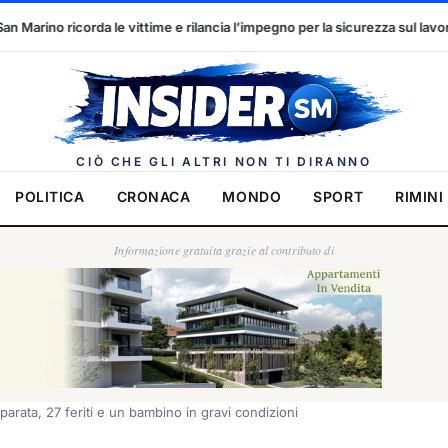
ilancia l’impegno per la sicurezza sul lavoro
Marcinelle, 70 anni d
Insider.
CIÒ CHE GLI ALTRI NON TI DIRANNO
POLITICA
CRONACA
MONDO
SPORT
RIMINI
Informazione gratuita grazie al contributo di
 parata, 27 feriti e un bambino in gravi condizioni