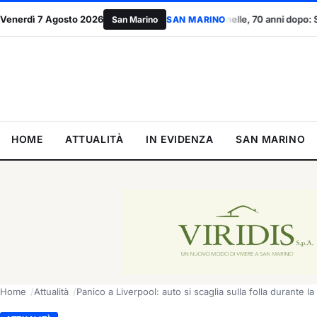
dacati
Venerdì 7 Agosto 2026
Marcinelle, 70 anni dopo: San Marino ricorda le vittime e r
San Marino
SAN MARINO
HOME
ATTUALITÀ
IN EVIDENZA
SAN MARINO
Home
Attualità
Panico a Liverpool: auto si scaglia sulla folla durante la