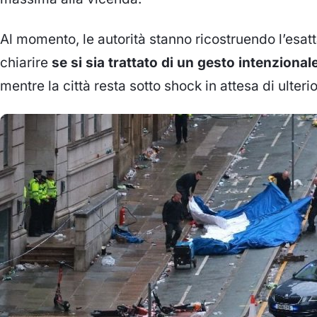
Al momento, le autorità stanno ricostruendo l’esat
chiarire
se si sia trattato di un gesto intenzionale
mentre la città resta sotto shock in attesa di ulterio