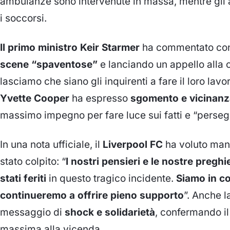
ambulanze sono intervenute in massa, mentre gli a
i soccorsi.
Il primo ministro Keir Starmer
ha commentato con 
scene “spaventose”
e lanciando un appello alla 
lasciamo che siano gli inquirenti a fare il loro lav
Yvette Cooper
ha espresso
sgomento e vicinanza
massimo impegno per fare luce sui fatti e “persegu
In una nota ufficiale, il
Liverpool FC
ha voluto mani
stato colpito: “
I nostri pensieri e le nostre pregh
stati feriti
in questo tragico incidente.
Siamo in co
continueremo a offrire pieno supporto
”. Anche l
messaggio di
shock e solidarietà
, confermando il
massima alla vicenda.