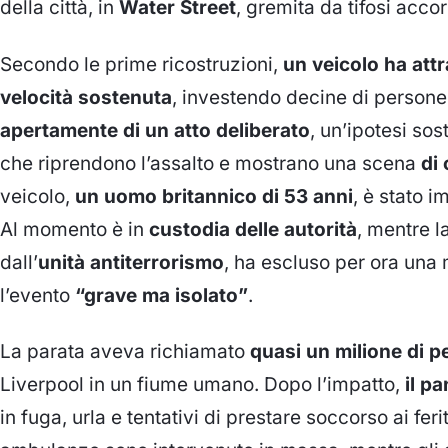
della città, in
Water Street
, gremita da tifosi acco
Secondo le prime ricostruzioni,
un veicolo ha att
velocità sostenuta
, investendo decine di persone
apertamente di un atto deliberato
, un’ipotesi so
che riprendono l’assalto e mostrano una scena
di 
veicolo,
un uomo britannico di 53 anni
, è stato
Al momento è in
custodia delle autorità
, mentre l
dall’
unità antiterrorismo
, ha escluso per ora una 
l’evento
“grave ma isolato”
.
La parata aveva richiamato
quasi un milione di 
Liverpool in un fiume umano. Dopo l’impatto,
il pa
in fuga, urla e tentativi di prestare soccorso ai feri