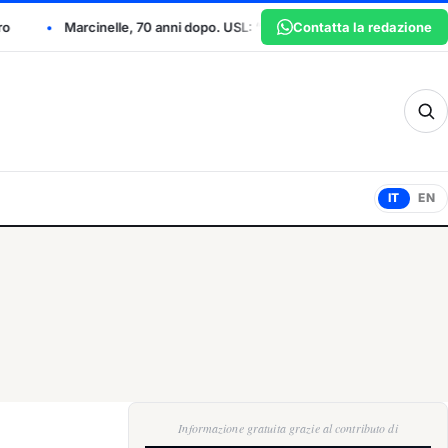
opo. USL: “Quella tragedia sia un monito per la sicurezza sul lavoro”
Contatta la redazione
sm
IT
EN
Informazione gratuita grazie al contributo di