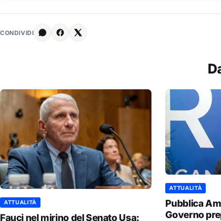
CONDIVIDI
D
ATTUALITÀ
Pubblica Amm
ATTUALITÀ
Governo prep
Fauci nel mirino del Senato Usa: