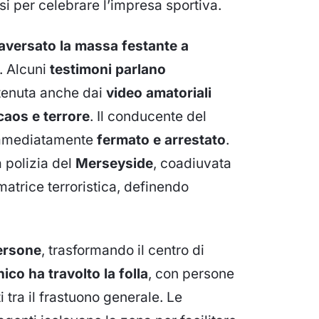
rsi per celebrare l’impresa sportiva.
raversato la massa festante a
. Alcuni
testimoni parlano
stenuta anche dai
video amatoriali
caos e terrore
. Il conducente del
 immediatamente
fermato e arrestato
.
a polizia del
Merseyside
, coadiuvata
matrice terroristica, definendo
persone
, trasformando il centro di
nico ha travolto la folla
, con persone
ti tra il frastuono generale. Le