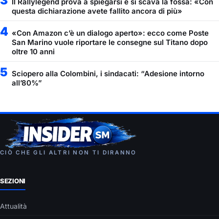
3
Il Rallylegend prova a spiegarsi e si scava la fossa: «Con
questa dichiarazione avete fallito ancora di più»
4
«Con Amazon c’è un dialogo aperto»: ecco come Poste
San Marino vuole riportare le consegne sul Titano dopo
oltre 10 anni
5
Sciopero alla Colombini, i sindacati: “Adesione intorno
all’80%”
CIÒ CHE GLI ALTRI NON TI DIRANNO
SEZIONI
Attualità