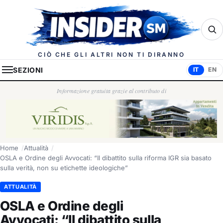
Insider.sm
CIÒ CHE GLI ALTRI NON TI DIRANNO
SEZIONI
IT
EN
Informazione gratuita grazie al contributo di
Home
Attualità
OSLA e Ordine degli Avvocati: “Il dibattito sulla riforma IGR sia basato
sulla verità, non su etichette ideologiche”
ATTUALITÀ
OSLA e Ordine degli
Avvocati: “Il dibattito sulla