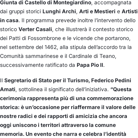
Giunta di Castello di Montegiardino
, accompagnata
dai gruppi storici
Lunghi Archi
,
Arti e Mestieri
e
Artisti
in casa
. Il programma prevede inoltre l’intervento dello
storico
Verter Casali
, che illustrerà il contesto storico
dei Patti di Fossombrone e le vicende che portarono,
nel settembre del 1462, alla stipula dell’accordo tra la
Comunità sammarinese e il Cardinale di Teano,
successivamente ratificato da
Papa Pio II
.
Il
Segretario di Stato per il Turismo, Federico Pedini
Amati
, sottolinea il significato dell’iniziativa.
“Questa
cerimonia rappresenta più di una commemorazione
storica: è un’occasione per riaffermare il valore delle
nostre radici e dei rapporti di amicizia che ancora
oggi uniscono i territori attraverso la comune
memoria. Un evento che narra e celebra l’identità