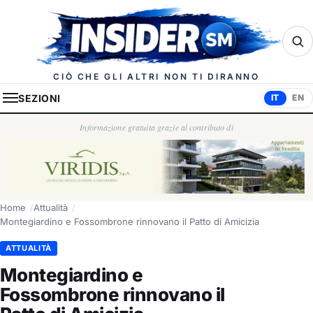
Insider.sm
CIÒ CHE GLI ALTRI NON TI DIRANNO
SEZIONI
IT
EN
Informazione gratuita grazie al contributo di
Home
Attualità
Montegiardino e Fossombrone rinnovano il Patto di Amicizia
ATTUALITÀ
Montegiardino e
Fossombrone rinnovano il