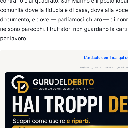
contrario e al quadrato. San Marino è il posto idea
comunità dove la fiducia è di casa, dove alla voce 
documento, e dove — parliamoci chiaro — di nonn
ne sono parecchi. I truffatori non guardano la ca
per lavoro.
L’articolo continua qui 
Informazione gratuita grazie al co