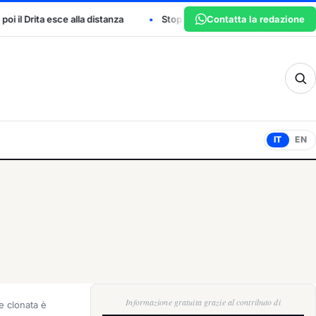
tanza
Stop agli abbruciamenti a San Marino fino al 15 settembre: 
Contatta la redazione
sm
IT
EN
Informazione gratuita grazie al contributo di
e clonata è