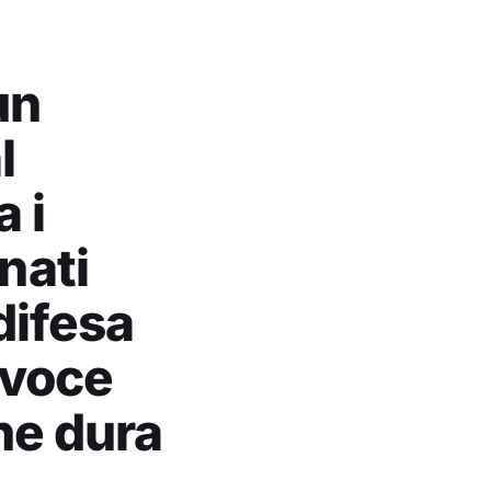
un
l
a i
nati
difesa
a voce
he dura