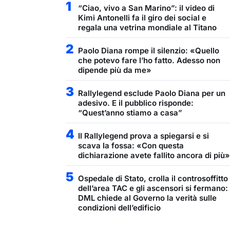
1
“Ciao, vivo a San Marino”: il video di
Kimi Antonelli fa il giro dei social e
regala una vetrina mondiale al Titano
2
Paolo Diana rompe il silenzio: «Quello
che potevo fare l’ho fatto. Adesso non
dipende più da me»
3
Rallylegend esclude Paolo Diana per un
adesivo. E il pubblico risponde:
“Quest’anno stiamo a casa”
4
Il Rallylegend prova a spiegarsi e si
scava la fossa: «Con questa
dichiarazione avete fallito ancora di più»
5
Ospedale di Stato, crolla il controsoffitto
dell’area TAC e gli ascensori si fermano:
DML chiede al Governo la verità sulle
condizioni dell’edificio