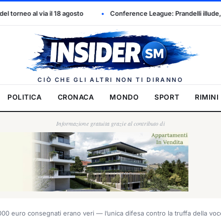
osto
Conference League: Prandelli illude, poi il Drita esce alla dis
Insider.
CIÒ CHE GLI ALTRI NON TI DIRANNO
POLITICA
CRONACA
MONDO
SPORT
RIMINI
Informazione gratuita grazie al contributo di
00 euro consegnati erano veri — l’unica difesa contro la truffa della voc