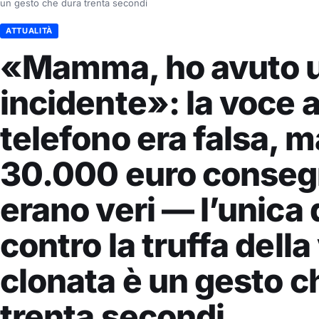
un gesto che dura trenta secondi
ATTUALITÀ
«Mamma, ho avuto 
incidente»: la voce a
telefono era falsa, m
30.000 euro conseg
erano veri — l’unica 
contro la truffa dell
clonata è un gesto c
trenta secondi