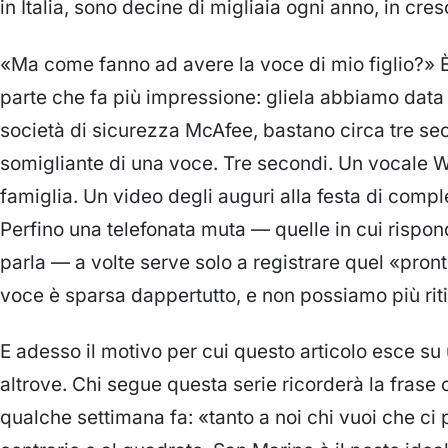
in Italia, sono decine di migliaia ogni anno, in cres
«Ma come fanno ad avere la voce di mio figlio?» È 
parte che fa più impressione: gliela abbiamo data
società di sicurezza McAfee, bastano circa tre se
somigliante di una voce. Tre secondi. Un vocale 
famiglia. Un video degli auguri alla festa di comp
Perfino una telefonata muta — quelle in cui rispo
parla — a volte serve solo a registrare quel «pront
voce è sparsa dappertutto, e non possiamo più riti
E adesso il motivo per cui questo articolo esce s
altrove. Chi segue questa serie ricorderà la fras
qualche settimana fa: «tanto a noi chi vuoi che ci 