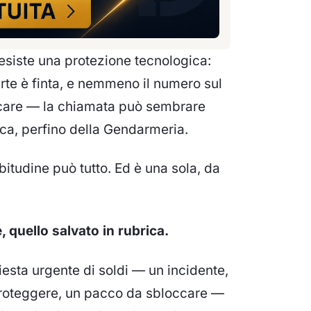
 esiste una protezione tecnologica:
arte è finta, e nemmeno il numero sul
ficare — la chiamata può
sembrare
nca, perfino della Gendarmeria.
itudine può tutto. Ed è una sola, da
, quello salvato in rubrica.
iesta urgente di soldi — un incidente,
proteggere, un pacco da sbloccare —