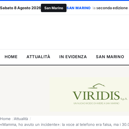
Sabato 8 Agosto 2026
San Marino Talent Cup: la seconda edizione del torneo al via il 18 ag
San Marino
SAN MARINO
HOME
ATTUALITÀ
IN EVIDENZA
SAN MARINO
Home
Attualità
«Mamma, ho avuto un incidente»: la voce al telefono era falsa, ma i 30.0