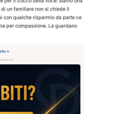
le per il trucco della voce: siamo una
di un familiare non si chiede il
i con qualche risparmio da parte ce
rtina per compassione. La guardano
sotto ↓
ntributo di