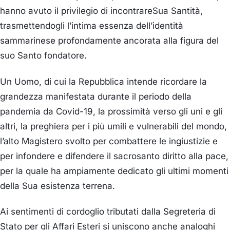
hanno
avuto il privilegio di
incontrar
e
Sua Santità
,
trasmettendogli l’intim
a
essenza dell’identità
sammarinese profondamente ancorata alla figura del
suo Santo fond
atore.
Un Uomo, di cui la Repubblica intende ricorda
r
e
la
grandezza manifestata durante il periodo della
pandemia da
Covid-19, la prossimità verso gli uni e gli
altri, la preghiera per i
più
umili e vulnerabili del mondo,
l’alto
Magistero svolto per combattere le ingiustizie e
per infondere e difendere il sacrosanto diritto alla pace
,
per l
a quale ha ampiamente dedicato gli ultimi momenti
della
Sua esistenza terrena.
Ai sentimenti di cordoglio tributati dalla Segreteria di
Stato per gli Affari Esteri si unisc
ono
anche
analoghi