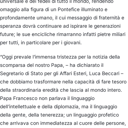
universale e dei fedeli di tutto il mondo, rendendo
omaggio alla figura di un Pontefice illuminato e
profondamente umano, il cui messaggio di fraternità e
speranza
dovrà conti
nuare
ad ispirare le generazioni
future
; le
sue encicliche rimarranno
infatti
pietre miliari
p
er tutti
,
in particolare per i giovani
.
“
Oggi prevale
l’immensa tristezza per la
notizia della
scomparsa del nostro Papa
,
– ha dichiarato
il
Segretario di Stato per gli Affari Esteri
, Luca Beccari
–
che
dobbiamo
trasformare
nella
capacità
di fare tesoro
della straordinaria eredità che lascia al mondo intero.
Papa Francesco non parlava
il linguaggio
dell’intellettuale e della diplomazia, ma il linguaggio
della gente
,
della tenerezza
;
un linguaggio
profetico
che
arrivava con immediatezza al cuore delle persone
,