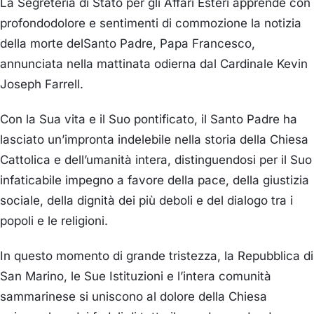
La Segreteria di Stato per gli Affari Esteri
apprende
con
profondo
dol
ore
e sentimenti di commozione
la
notizia
della
morte
del
Santo Padre, Pap
a Francesco,
annunciata nella
mattinata odierna dal Cardinale
Kevin
Joseph Farrell
.
Con la Sua vita e il Suo pontificato, il Santo Padre ha
lasciato un’impronta indelebile nella storia della Chiesa
Cattolica e dell’umanità intera, distinguendosi per il Suo
infaticabile impegno a favore della pace, della giustizia
sociale, della dignità dei più deboli e del dialogo tra i
popoli e le religioni.
In questo momento di grande tristezza, la Repubblica di
San Marino
, le Sue Istituzioni e l’intera comunità
sammarinese
si unis
cono
al dolore della Chiesa