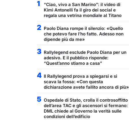
1
“Ciao, vivo a San Marino”: il video di
Kimi Antonelli fa il giro dei social e
regala una vetrina mondiale al Titano
2
Paolo Diana rompe il silenzio: «Quello
che potevo fare l’ho fatto. Adesso non
dipende più da me»
3
Rallylegend esclude Paolo Diana per un
adesivo. E il pubblico risponde:
“Quest’anno stiamo a casa”
4
Il Rallylegend prova a spiegarsi e si
scava la fossa: «Con questa
dichiarazione avete fallito ancora di più»
5
Ospedale di Stato, crolla il controsoffitto
dell’area TAC e gli ascensori si fermano:
DML chiede al Governo la verità sulle
condizioni dell’edificio