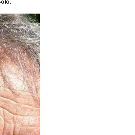
solo
.