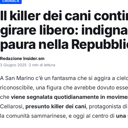
CRONACA
Il killer dei cani cont
girare libero: indign
paura nella Repubbli
Redazione Insider.sm
3 Giugno 2025
·
2 min di lettura
A San Marino c’è un fantasma che si aggira a ciel
riconoscibile, una figura che avrebbe dovuto ess
che
viene segnalata quotidianamente in moviment
Cellarosi,
presunto killer dei cani
, protagonista d
la comunità sammarinese, e oggi al centro di
una 