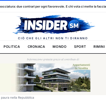
i favorevole. E chi vota ci mette la faccia
Dennis Spircu e Natal
Insider.
CIÒ CHE GLI ALTRI NON TI DIRANNO
POLITICA
CRONACA
MONDO
SPORT
RIMINI
Informazione gratuita grazie al contributo di
 e paura nella Repubblica