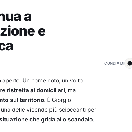
inua a
azione e
ca
CONDIVIDI
o aperto. Un nome noto, un volto
ere
ristretta ai domiciliari
, ma
o sul territorio
. È Giorgio
i una delle vicende più scioccanti per
situazione che grida allo scandalo
.