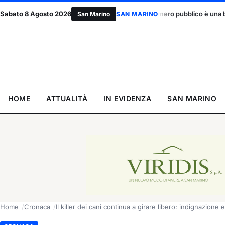
ordo UE, il primo numero pubblico è una bocciatura: due contrari per ogn
Sabato 8 Agosto 2026
San Marino
SAN MARINO
HOME
ATTUALITÀ
IN EVIDENZA
SAN MARINO
Home
Cronaca
Il killer dei cani continua a girare libero: indignazione