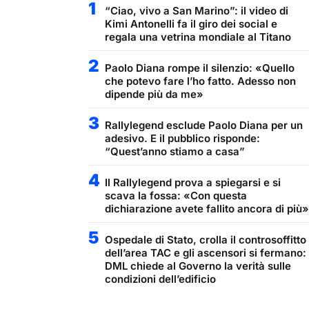
1
“Ciao, vivo a San Marino”: il video di
Kimi Antonelli fa il giro dei social e
regala una vetrina mondiale al Titano
2
Paolo Diana rompe il silenzio: «Quello
che potevo fare l’ho fatto. Adesso non
dipende più da me»
3
Rallylegend esclude Paolo Diana per un
adesivo. E il pubblico risponde:
“Quest’anno stiamo a casa”
4
Il Rallylegend prova a spiegarsi e si
scava la fossa: «Con questa
dichiarazione avete fallito ancora di più»
5
Ospedale di Stato, crolla il controsoffitto
dell’area TAC e gli ascensori si fermano:
DML chiede al Governo la verità sulle
condizioni dell’edificio