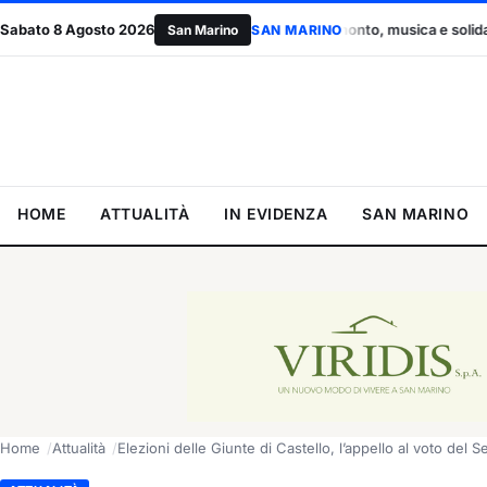
rino
Sabato 8 Agosto 2026
Cena al tramonto, musica e solidarietà: a Faetano la serata
San Marino
SAN MARINO
HOME
ATTUALITÀ
IN EVIDENZA
SAN MARINO
Home
Attualità
Elezioni delle Giunte di Castello, l’appello al voto del S