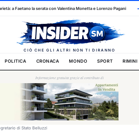
 con Valentina Monetta e Lorenzo Pagani
Il calcio sammarinese sb
Insider.
CIÒ CHE GLI ALTRI NON TI DIRANNO
POLITICA
CRONACA
MONDO
SPORT
RIMINI
Informazione gratuita grazie al contributo di
egretario di Stato Belluzzi