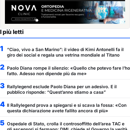
I più letti
1
“Ciao, vivo a San Marino”: il video di Kimi Antonelli fa il
giro dei social e regala una vetrina mondiale al Titano
2
Paolo Diana rompe il silenzio: «Quello che potevo fare l’ho
fatto. Adesso non dipende più da me»
3
Rallylegend esclude Paolo Diana per un adesivo. E il
pubblico risponde: “Quest’anno stiamo a casa”
4
Il Rallylegend prova a spiegarsi e si scava la fossa: «Con
questa dichiarazione avete fallito ancora di più»
5
Ospedale di Stato, crolla il controsoffitto dell’area TAC e
gli ascensori si fermano: DML chiede al Governo la verità