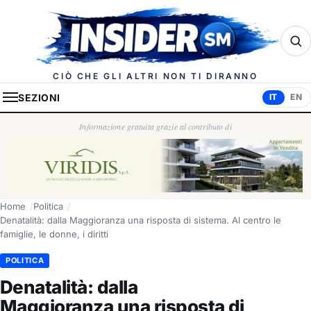
Insider.sm
CIÒ CHE GLI ALTRI NON TI DIRANNO
SEZIONI
IT
EN
Informazione gratuita grazie al contributo di
Home
Politica
Denatalità: dalla Maggioranza una risposta di sistema. Al centro le
famiglie, le donne, i diritti
POLITICA
Denatalità: dalla
Maggioranza una risposta di