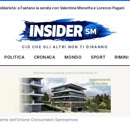
a con Valentina Monetta e Lorenzo Pagani
Il calcio sammarinese s
Insider.
CIÒ CHE GLI ALTRI NON TI DIRANNO
POLITICA
CRONACA
MONDO
SPORT
RIMINI
Informazione gratuita grazie al contributo di
allarme dell’Unione Consumatori Sammarinesi