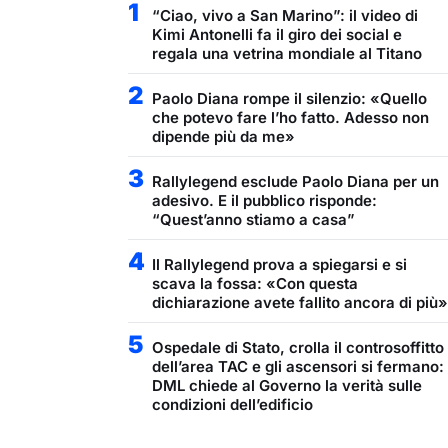
1
“Ciao, vivo a San Marino”: il video di
Kimi Antonelli fa il giro dei social e
regala una vetrina mondiale al Titano
2
Paolo Diana rompe il silenzio: «Quello
che potevo fare l’ho fatto. Adesso non
dipende più da me»
3
Rallylegend esclude Paolo Diana per un
adesivo. E il pubblico risponde:
“Quest’anno stiamo a casa”
4
Il Rallylegend prova a spiegarsi e si
scava la fossa: «Con questa
dichiarazione avete fallito ancora di più»
5
Ospedale di Stato, crolla il controsoffitto
dell’area TAC e gli ascensori si fermano:
DML chiede al Governo la verità sulle
condizioni dell’edificio