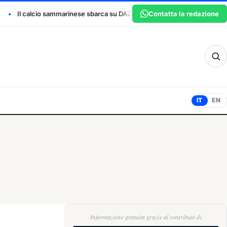
barca su DAZN: la FSGC entra nella nuova partnership con FIFA+
Contatta la redazione
sm
IT
EN
Informazione gratuita grazie al contributo di