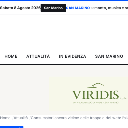
arino
Sabato 8 Agosto 2026
Cena al tramonto, musica e solidarietà: a Faetano la serat
San Marino
SAN MARINO
HOME
ATTUALITÀ
IN EVIDENZA
SAN MARINO
Home
Attualità
Consumatori ancora vittime delle trappole del web: l’