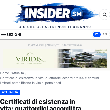
Insider.sm
CIÒ CHE GLI ALTRI NON TI DIRANNO
SEZIONI
IT
EN
Informazione gratuita grazie al contributo di
Home
Attualità
Certificati di esistenza in vita: quattordici accordi tra ISS e comuni
limitrofi semplificano la vita ai pensionati
ATTUALITÀ
Certificati di esistenza in
vita: quattordici accordi tra